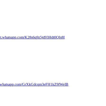
chat.whatsapp.com/K28s6q9z5jd93Hdt0QIs8I
//chat.whatsapp.com/GrXkGdcqm3eFH1kZ9fWeIB