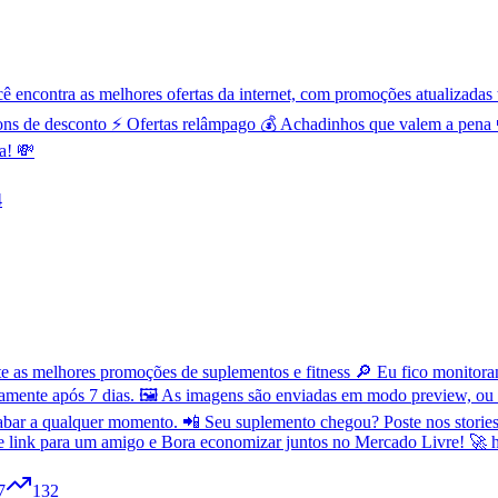
contra as melhores ofertas da internet, com promoções atualizadas t
ns de desconto ⚡ Ofertas relâmpago 💰 Achadinhos que valem a pena 
a! 💸
4
as melhores promoções de suplementos e fitness 🔎 Eu fico monitorand
amente após 7 dias. 🖼️ As imagens são enviadas em modo preview, ou
bar a qualquer momento. 📲 Seu suplemento chegou? Poste nos stories 
se link para um amigo e Bora economizar juntos no Mercado Livre! 🚀 h
7
132