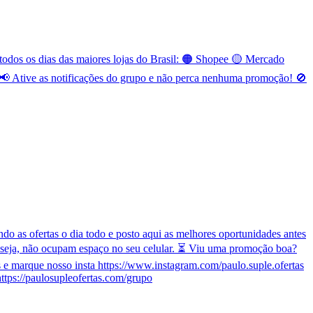
odos os dias das maiores lojas do Brasil: 🟠 Shopee 🟡 Mercado
 Ative as notificações do grupo e não perca nenhuma promoção! 🚫
o as ofertas o dia todo e posto aqui as melhores oportunidades antes
 seja, não ocupam espaço no seu celular. ⏳ Viu uma promoção boa?
e marque nosso insta https://www.instagram.com/paulo.suple.ofertas
ttps://paulosupleofertas.com/grupo