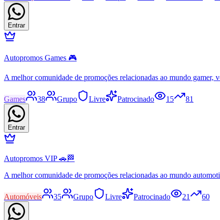
Entrar
Autopromos Games 🎮
A melhor comunidade de promoções relacionadas ao mundo gamer, v
Games
38
Grupo
Livre
Patrocinado
15
81
Entrar
Autopromos VIP 🚗🏁
A melhor comunidade de promoções relacionadas ao mundo automot
Automóveis
35
Grupo
Livre
Patrocinado
21
60