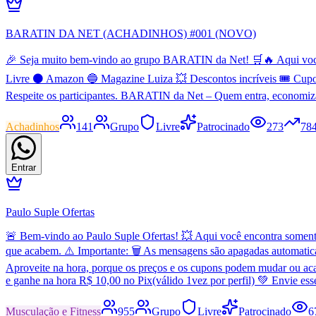
BARATIN DA NET (ACHADINHOS) #001 (NOVO)
🎉 Seja muito bem-vindo ao grupo BARATIN da Net! 🛒🔥 Aqui você en
Livre ⚫ Amazon 🔵 Magazine Luiza 💥 Descontos incríveis 🎟️ Cupo
Respeite os participantes. BARATIN da Net – Quem entra, economiz
Achadinhos
141
Grupo
Livre
Patrocinado
273
78
Entrar
Paulo Suple Ofertas
🚨 Bem-vindo ao Paulo Suple Ofertas! 💥 Aqui você encontra somente 
que acabem. ⚠️ Importante: 🗑️ As mensagens são apagadas automatic
Aproveite na hora, porque os preços e os cupons podem mudar ou aca
e ganhe na hora R$ 10,00 no Pix(válido 1vez por perfil) 💚 Envie es
Musculação e Fitness
955
Grupo
Livre
Patrocinado
6