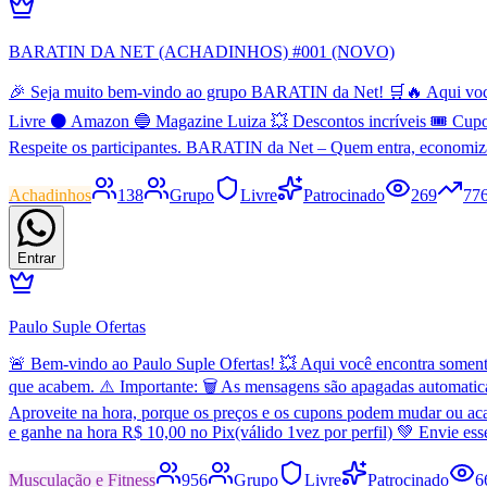
BARATIN DA NET (ACHADINHOS) #001 (NOVO)
🎉 Seja muito bem-vindo ao grupo BARATIN da Net! 🛒🔥 Aqui você en
Livre ⚫ Amazon 🔵 Magazine Luiza 💥 Descontos incríveis 🎟️ Cupo
Respeite os participantes. BARATIN da Net – Quem entra, economiz
Achadinhos
138
Grupo
Livre
Patrocinado
269
77
Entrar
Paulo Suple Ofertas
🚨 Bem-vindo ao Paulo Suple Ofertas! 💥 Aqui você encontra somente 
que acabem. ⚠️ Importante: 🗑️ As mensagens são apagadas automatic
Aproveite na hora, porque os preços e os cupons podem mudar ou aca
e ganhe na hora R$ 10,00 no Pix(válido 1vez por perfil) 💚 Envie es
Musculação e Fitness
956
Grupo
Livre
Patrocinado
6