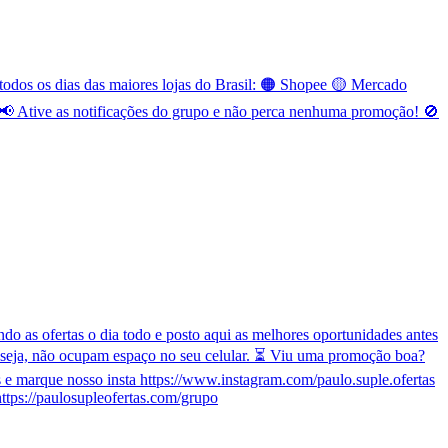
odos os dias das maiores lojas do Brasil: 🟠 Shopee 🟡 Mercado
 Ative as notificações do grupo e não perca nenhuma promoção! 🚫
o as ofertas o dia todo e posto aqui as melhores oportunidades antes
 seja, não ocupam espaço no seu celular. ⏳ Viu uma promoção boa?
e marque nosso insta https://www.instagram.com/paulo.suple.ofertas
ttps://paulosupleofertas.com/grupo