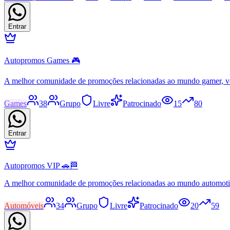
Entrar
Autopromos Games 🎮
A melhor comunidade de promoções relacionadas ao mundo gamer, v
Games
38
Grupo
Livre
Patrocinado
15
80
Entrar
Autopromos VIP 🚗🏁
A melhor comunidade de promoções relacionadas ao mundo automot
Automóveis
34
Grupo
Livre
Patrocinado
20
59