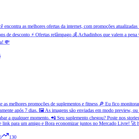
contra as melhores ofertas da internet, com promoções atualizadas t
ns de desconto ⚡ Ofertas relâmpago 💰 Achadinhos que valem a pena 
a! 💸
6
as melhores promoções de suplementos e fitness 🔎 Eu fico monitorand
amente após 7 dias. 🖼️ As imagens são enviadas em modo preview, ou
bar a qualquer momento. 📲 Seu suplemento chegou? Poste nos stories 
se link para um amigo e Bora economizar juntos no Mercado Livre! 🚀 h
6
130