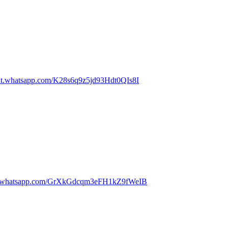
chat.whatsapp.com/K28s6q9z5jd93Hdt0QIs8I
//chat.whatsapp.com/GrXkGdcqm3eFH1kZ9fWeIB