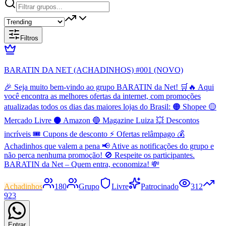
Filtros
BARATIN DA NET (ACHADINHOS) #001 (NOVO)
🎉 Seja muito bem-vindo ao grupo BARATIN da Net! 🛒🔥 Aqui
você encontra as melhores ofertas da internet, com promoções
atualizadas todos os dias das maiores lojas do Brasil: 🟠 Shopee 🟡
Mercado Livre ⚫ Amazon 🔵 Magazine Luiza 💥 Descontos
incríveis 🎟️ Cupons de desconto ⚡ Ofertas relâmpago 💰
Achadinhos que valem a pena 📢 Ative as notificações do grupo e
não perca nenhuma promoção! 🚫 Respeite os participantes.
BARATIN da Net – Quem entra, economiza! 💸
Achadinhos
180
Grupo
Livre
Patrocinado
312
923
Entrar