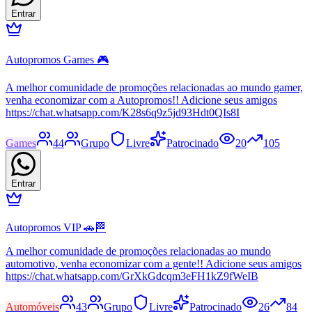
Entrar
Autopromos Games 🎮
A melhor comunidade de promoções relacionadas ao mundo gamer,
venha economizar com a Autopromos!! Adicione seus amigos
https://chat.whatsapp.com/K28s6q9z5jd93Hdt0QIs8I
Games
44
Grupo
Livre
Patrocinado
20
105
Entrar
Autopromos VIP 🚗🏁
A melhor comunidade de promoções relacionadas ao mundo
automotivo, venha economizar com a gente!! Adicione seus amigos
https://chat.whatsapp.com/GrXkGdcqm3eFH1kZ9fWeIB
Automóveis
43
Grupo
Livre
Patrocinado
26
84