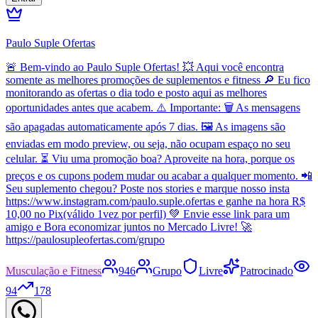
Paulo Suple Ofertas
🚨 Bem-vindo ao Paulo Suple Ofertas! 💥 Aqui você encontra
somente as melhores promoções de suplementos e fitness 🔎 Eu fico
monitorando as ofertas o dia todo e posto aqui as melhores
oportunidades antes que acabem. ⚠️ Importante: 🗑️ As mensagens
são apagadas automaticamente após 7 dias. 🖼️ As imagens são
enviadas em modo preview, ou seja, não ocupam espaço no seu
celular. ⏳ Viu uma promoção boa? Aproveite na hora, porque os
preços e os cupons podem mudar ou acabar a qualquer momento. 📲
Seu suplemento chegou? Poste nos stories e marque nosso insta
https://www.instagram.com/paulo.suple.ofertas e ganhe na hora R$
10,00 no Pix(válido 1vez por perfil) 💚 Envie esse link para um
amigo e Bora economizar juntos no Mercado Livre! 🚀
https://paulosupleofertas.com/grupo
Musculação e Fitness
946
Grupo
Livre
Patrocinado
94
178