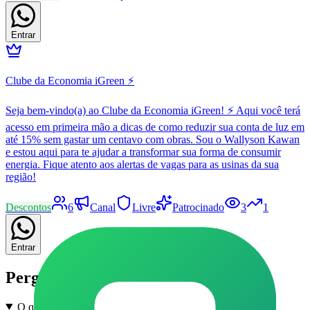
Entrar
Clube da Economia iGreen ⚡
Seja bem-vindo(a) ao Clube da Economia iGreen! ⚡ Aqui você terá
acesso em primeira mão a dicas de como reduzir sua conta de luz em
até 15% sem gastar um centavo com obras. Sou o Wallyson Kawan
e estou aqui para te ajudar a transformar sua forma de consumir
energia. Fique atento aos alertas de vagas para as usinas da sua
região!
Descontos
6
Canal
Livre
Patrocinado
3
1
Entrar
Perguntas frequentes
O que são grupos de Enem e Vestibular em Florínea no