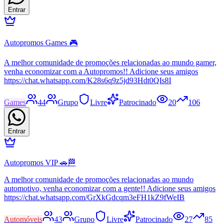
Entrar
Autopromos Games 🎮
A melhor comunidade de promoções relacionadas ao mundo gamer,
venha economizar com a Autopromos!! Adicione seus amigos
https://chat.whatsapp.com/K28s6q9z5jd93Hdt0QIs8I
Games
44
Grupo
Livre
Patrocinado
20
106
Entrar
Autopromos VIP 🚗🏁
A melhor comunidade de promoções relacionadas ao mundo
automotivo, venha economizar com a gente!! Adicione seus amigos
https://chat.whatsapp.com/GrXkGdcqm3eFH1kZ9fWeIB
Automóveis
43
Grupo
Livre
Patrocinado
27
85