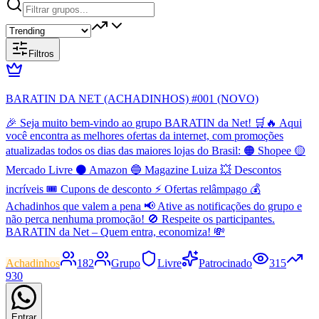
Filtros
BARATIN DA NET (ACHADINHOS) #001 (NOVO)
🎉 Seja muito bem-vindo ao grupo BARATIN da Net! 🛒🔥 Aqui
você encontra as melhores ofertas da internet, com promoções
atualizadas todos os dias das maiores lojas do Brasil: 🟠 Shopee 🟡
Mercado Livre ⚫ Amazon 🔵 Magazine Luiza 💥 Descontos
incríveis 🎟️ Cupons de desconto ⚡ Ofertas relâmpago 💰
Achadinhos que valem a pena 📢 Ative as notificações do grupo e
não perca nenhuma promoção! 🚫 Respeite os participantes.
BARATIN da Net – Quem entra, economiza! 💸
Achadinhos
182
Grupo
Livre
Patrocinado
315
930
Entrar