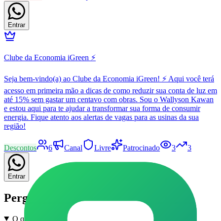
Entrar
Clube da Economia iGreen ⚡
Seja bem-vindo(a) ao Clube da Economia iGreen! ⚡ Aqui você terá
acesso em primeira mão a dicas de como reduzir sua conta de luz em
até 15% sem gastar um centavo com obras. Sou o Wallyson Kawan
e estou aqui para te ajudar a transformar sua forma de consumir
energia. Fique atento aos alertas de vagas para as usinas da sua
região!
Descontos
6
Canal
Livre
Patrocinado
3
3
Entrar
Perguntas frequentes
O que são grupos de Enem e Vestibular em Castilho no