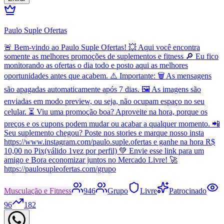
Paulo Suple Ofertas
🚨 Bem-vindo ao Paulo Suple Ofertas! 💥 Aqui você encontra
somente as melhores promoções de suplementos e fitness 🔎 Eu fico
monitorando as ofertas o dia todo e posto aqui as melhores
oportunidades antes que acabem. ⚠️ Importante: 🗑️ As mensagens
são apagadas automaticamente após 7 dias. 🖼️ As imagens são
enviadas em modo preview, ou seja, não ocupam espaço no seu
celular. ⏳ Viu uma promoção boa? Aproveite na hora, porque os
preços e os cupons podem mudar ou acabar a qualquer momento. 📲
Seu suplemento chegou? Poste nos stories e marque nosso insta
https://www.instagram.com/paulo.suple.ofertas e ganhe na hora R$
10,00 no Pix(válido 1vez por perfil) 💚 Envie esse link para um
amigo e Bora economizar juntos no Mercado Livre! 🚀
https://paulosupleofertas.com/grupo
Musculação e Fitness
946
Grupo
Livre
Patrocinado
96
182