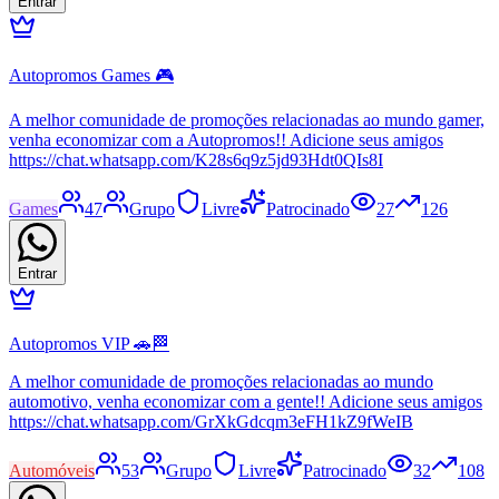
Entrar
Autopromos Games 🎮
A melhor comunidade de promoções relacionadas ao mundo gamer,
venha economizar com a Autopromos!! Adicione seus amigos
https://chat.whatsapp.com/K28s6q9z5jd93Hdt0QIs8I
Games
47
Grupo
Livre
Patrocinado
27
126
Entrar
Autopromos VIP 🚗🏁
A melhor comunidade de promoções relacionadas ao mundo
automotivo, venha economizar com a gente!! Adicione seus amigos
https://chat.whatsapp.com/GrXkGdcqm3eFH1kZ9fWeIB
Automóveis
53
Grupo
Livre
Patrocinado
32
108