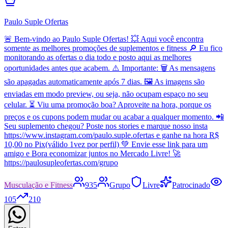
Paulo Suple Ofertas
🚨 Bem-vindo ao Paulo Suple Ofertas! 💥 Aqui você encontra
somente as melhores promoções de suplementos e fitness 🔎 Eu fico
monitorando as ofertas o dia todo e posto aqui as melhores
oportunidades antes que acabem. ⚠️ Importante: 🗑️ As mensagens
são apagadas automaticamente após 7 dias. 🖼️ As imagens são
enviadas em modo preview, ou seja, não ocupam espaço no seu
celular. ⏳ Viu uma promoção boa? Aproveite na hora, porque os
preços e os cupons podem mudar ou acabar a qualquer momento. 📲
Seu suplemento chegou? Poste nos stories e marque nosso insta
https://www.instagram.com/paulo.suple.ofertas e ganhe na hora R$
10,00 no Pix(válido 1vez por perfil) 💚 Envie esse link para um
amigo e Bora economizar juntos no Mercado Livre! 🚀
https://paulosupleofertas.com/grupo
Musculação e Fitness
935
Grupo
Livre
Patrocinado
105
210