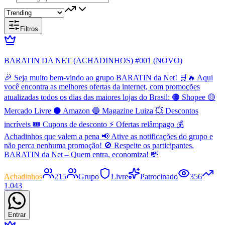
Filtros
BARATIN DA NET (ACHADINHOS) #001 (NOVO)
🎉 Seja muito bem-vindo ao grupo BARATIN da Net! 🛒🔥 Aqui
você encontra as melhores ofertas da internet, com promoções
atualizadas todos os dias das maiores lojas do Brasil: 🟠 Shopee 🟡
Mercado Livre ⚫ Amazon 🔵 Magazine Luiza 💥 Descontos
incríveis 🎟️ Cupons de desconto ⚡ Ofertas relâmpago 💰
Achadinhos que valem a pena 📢 Ative as notificações do grupo e
não perca nenhuma promoção! 🚫 Respeite os participantes.
BARATIN da Net – Quem entra, economiza! 💸
Achadinhos
215
Grupo
Livre
Patrocinado
356
1.043
Entrar