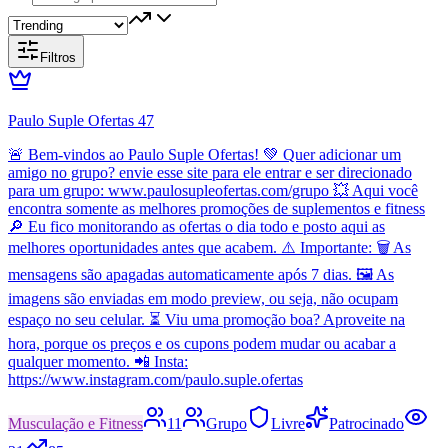
Filtros
Paulo Suple Ofertas 47
🚨 Bem-vindos ao Paulo Suple Ofertas! 💚 Quer adicionar um
amigo no grupo? envie esse site para ele entrar e ser direcionado
para um grupo: www.paulosupleofertas.com/grupo 💥 Aqui você
encontra somente as melhores promoções de suplementos e fitness
🔎 Eu fico monitorando as ofertas o dia todo e posto aqui as
melhores oportunidades antes que acabem. ⚠️ Importante: 🗑️ As
mensagens são apagadas automaticamente após 7 dias. 🖼️ As
imagens são enviadas em modo preview, ou seja, não ocupam
espaço no seu celular. ⏳ Viu uma promoção boa? Aproveite na
hora, porque os preços e os cupons podem mudar ou acabar a
qualquer momento. 📲 Insta:
https://www.instagram.com/paulo.suple.ofertas
Musculação e Fitness
11
Grupo
Livre
Patrocinado