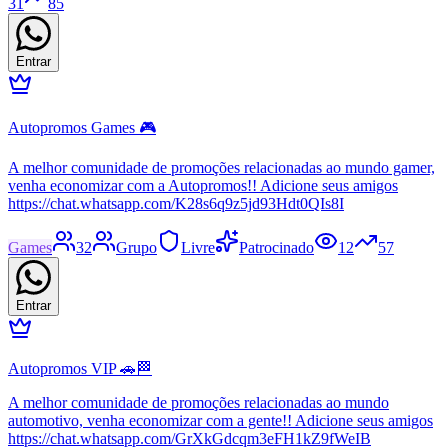
31
85
Entrar
Autopromos Games 🎮
A melhor comunidade de promoções relacionadas ao mundo gamer,
venha economizar com a Autopromos!! Adicione seus amigos
https://chat.whatsapp.com/K28s6q9z5jd93Hdt0QIs8I
Games
32
Grupo
Livre
Patrocinado
12
57
Entrar
Autopromos VIP 🚗🏁
A melhor comunidade de promoções relacionadas ao mundo
automotivo, venha economizar com a gente!! Adicione seus amigos
https://chat.whatsapp.com/GrXkGdcqm3eFH1kZ9fWeIB