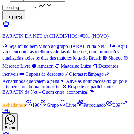
Filtros
BARATIN DA NET (ACHADINHOS) #001 (NOVO)
🎉 Seja muito bem-vindo ao grupo BARATIN da Net! 🛒🔥 Aqui
você encontra as melhores ofertas da internet, com promoções
atualizadas todos os dias das maiores lojas do Brasil: 🟠 Shopee 🟡
Mercado Livre ⚫ Amazon 🔵 Magazine Luiza 💥 Descontos
incríveis 🎟️ Cupons de desconto ⚡ Ofertas relâmpago 💰
Achadinhos que valem a pena 📢 Ative as notificações do grupo e
não perca nenhuma promoção! 🚫 Respeite os participantes.
BARATIN da Net – Quem entra, economiza! 💸
Achadinhos
198
Grupo
Livre
Patrocinado
339
986
Entrar