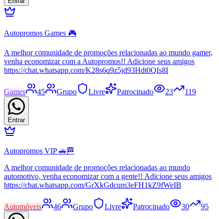
Entrar
Autopromos Games 🎮
A melhor comunidade de promoções relacionadas ao mundo gamer,
venha economizar com a Autopromos!! Adicione seus amigos
https://chat.whatsapp.com/K28s6q9z5jd93Hdt0QIs8I
Games
45
Grupo
Livre
Patrocinado
23
119
Entrar
Autopromos VIP 🚗🏁
A melhor comunidade de promoções relacionadas ao mundo
automotivo, venha economizar com a gente!! Adicione seus amigos
https://chat.whatsapp.com/GrXkGdcqm3eFH1kZ9fWeIB
Automóveis
46
Grupo
Livre
Patrocinado
30
95