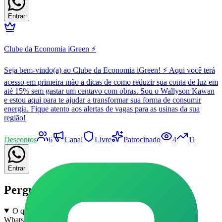
Entrar
Clube da Economia iGreen ⚡
Seja bem-vindo(a) ao Clube da Economia iGreen! ⚡ Aqui você terá
acesso em primeira mão a dicas de como reduzir sua conta de luz em
até 15% sem gastar um centavo com obras. Sou o Wallyson Kawan
e estou aqui para te ajudar a transformar sua forma de consumir
energia. Fique atento aos alertas de vagas para as usinas da sua
região!
Descontos
6
Canal
Livre
Patrocinado
4
11
Entrar
Perguntas frequentes
O que são grupos de Enem e Vestibular em Cafelândia no
WhatsApp?