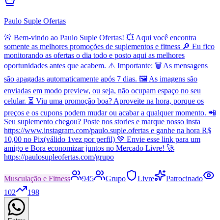
Paulo Suple Ofertas
🚨 Bem-vindo ao Paulo Suple Ofertas! 💥 Aqui você encontra
somente as melhores promoções de suplementos e fitness 🔎 Eu fico
monitorando as ofertas o dia todo e posto aqui as melhores
oportunidades antes que acabem. ⚠️ Importante: 🗑️ As mensagens
são apagadas automaticamente após 7 dias. 🖼️ As imagens são
enviadas em modo preview, ou seja, não ocupam espaço no seu
celular. ⏳ Viu uma promoção boa? Aproveite na hora, porque os
preços e os cupons podem mudar ou acabar a qualquer momento. 📲
Seu suplemento chegou? Poste nos stories e marque nosso insta
https://www.instagram.com/paulo.suple.ofertas e ganhe na hora R$
10,00 no Pix(válido 1vez por perfil) 💚 Envie esse link para um
amigo e Bora economizar juntos no Mercado Livre! 🚀
https://paulosupleofertas.com/grupo
Musculação e Fitness
945
Grupo
Livre
Patrocinado
102
198