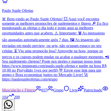
Paulo Suple Ofertas
🚨 Bem-vindo ao Paulo Suple Ofertas! 💥 Aqui você encontra
somente as melhores promoções de suplementos e fitness 🔎 Eu fico
monitorando as ofertas o dia todo e posto aqui as melhores
oportunidades antes que acabem. ⚠️ Importante: 🗑️ As mensagens
são apagadas automaticamente após 7 dias. 🖼️ As imagens são
enviadas em modo preview, ou seja, não ocupam espaço no seu
celular. ⏳ Viu uma promoção boa? Aproveite na hora, porque os
preços e os cupons podem mudar ou acabar a qualquer momento. 📲
Seu suplemento chegou? Poste nos stories e marque nosso insta
https://www.instagram.com/paulo.suple.ofertas e ganhe na hora R$
10,00 no Pix(válido 1vez por perfil) 💚 Envie esse link para um
amigo e Bora economizar juntos no Mercado Livre! 🚀
https://paulosupleofertas.com/grupo
Musculação e Fitness
937
Grupo
Livre
Patrocinado
104
209