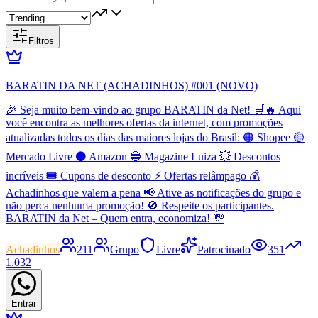
Filtros
BARATIN DA NET (ACHADINHOS) #001 (NOVO)
🎉 Seja muito bem-vindo ao grupo BARATIN da Net! 🛒🔥 Aqui
você encontra as melhores ofertas da internet, com promoções
atualizadas todos os dias das maiores lojas do Brasil: 🟠 Shopee 🟡
Mercado Livre ⚫ Amazon 🔵 Magazine Luiza 💥 Descontos
incríveis 🎟️ Cupons de desconto ⚡ Ofertas relâmpago 💰
Achadinhos que valem a pena 📢 Ative as notificações do grupo e
não perca nenhuma promoção! 🚫 Respeite os participantes.
BARATIN da Net – Quem entra, economiza! 💸
Achadinhos
211
Grupo
Livre
Patrocinado
351
1.032
Entrar