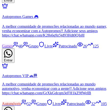
Entrar
Autopromos Games 🎮
A melhor comunidade de promoções relacionadas ao mundo gamer,
venha economizar com a Autopromos!! Adicione seus amigos
https://chat.whatsapp.com/K28s6q9z5jd93Hdt0QIs8I
Games
46
Grupo
Livre
Patrocinado
26
125
Entrar
Autopromos VIP 🚗🏁
A melhor comunidade de promoções relacionadas ao mundo
automotivo, venha economizar com a gente!! Adicione seus amigos
https://chat.whatsapp.com/GrXkGdcqm3eFH1kZ9fWeIB
Automóveis
52
Grupo
Livre
Patrocinado
32
105