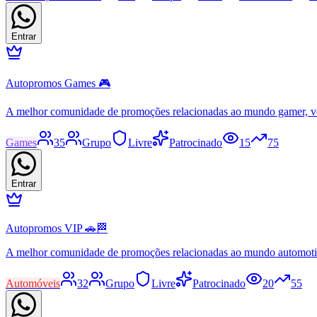
Entrar
Autopromos Games 🎮
A melhor comunidade de promoções relacionadas ao mundo gamer, v
Games
35
Grupo
Livre
Patrocinado
15
75
Entrar
Autopromos VIP 🚗🏁
A melhor comunidade de promoções relacionadas ao mundo automot
Automóveis
32
Grupo
Livre
Patrocinado
20
55