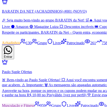
BARATIN DA NET (ACHADINHOS) #001 (NOVO)
🎉 Seja muito bem-vindo ao grupo BARATIN da Net! 🛒🔥 Aqui você en
Livre ⚫ Amazon 🔵 Magazine Luiza 💥 Descontos incríveis 🎟️ Cupo
Respeite os participantes. BARATIN da Net – Quem entra, economiz
Achadinhos
130
Grupo
Livre
Patrocinado
261
75
Entrar
Paulo Suple Ofertas
🚨 Bem-vindo ao Paulo Suple Ofertas! 💥 Aqui você encontra somente 
que acabem. ⚠️ Importante: 🗑️ As mensagens são apagadas automatic
Aproveite na hora, porque os preços e os cupons podem mudar ou aca
e ganhe na hora R$ 10,00 no Pix(válido 1vez por perfil) 💚 Envie es
Musculação e Fitness
959
Grupo
Livre
Patrocinado
6