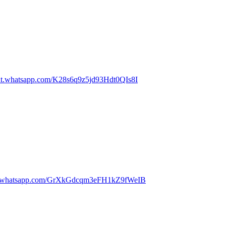
chat.whatsapp.com/K28s6q9z5jd93Hdt0QIs8I
//chat.whatsapp.com/GrXkGdcqm3eFH1kZ9fWeIB