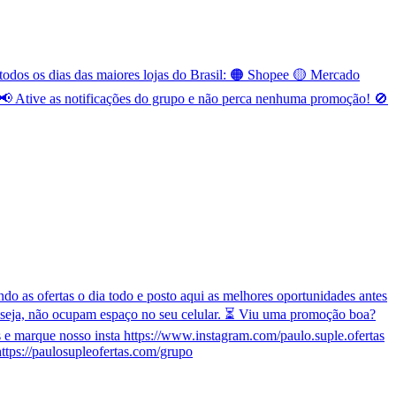
odos os dias das maiores lojas do Brasil: 🟠 Shopee 🟡 Mercado
 Ative as notificações do grupo e não perca nenhuma promoção! 🚫
o as ofertas o dia todo e posto aqui as melhores oportunidades antes
 seja, não ocupam espaço no seu celular. ⏳ Viu uma promoção boa?
e marque nosso insta https://www.instagram.com/paulo.suple.ofertas
ttps://paulosupleofertas.com/grupo