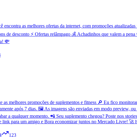
contra as melhores ofertas da internet, com promoções atualizadas t
ns de desconto ⚡ Ofertas relâmpago 💰 Achadinhos que valem a pena 
a! 💸
8
as melhores promoções de suplementos e fitness 🔎 Eu fico monitorand
amente após 7 dias. 🖼️ As imagens são enviadas em modo preview, ou
bar a qualquer momento. 📲 Seu suplemento chegou? Poste nos stories 
se link para um amigo e Bora economizar juntos no Mercado Livre! 🚀 h
4
123