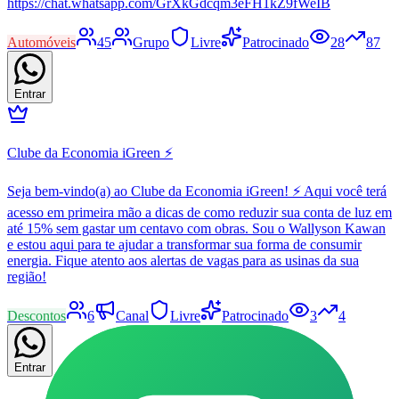
https://chat.whatsapp.com/GrXkGdcqm3eFH1kZ9fWeIB
Automóveis
45
Grupo
Livre
Patrocinado
28
87
Entrar
Clube da Economia iGreen ⚡
Seja bem-vindo(a) ao Clube da Economia iGreen! ⚡ Aqui você terá
acesso em primeira mão a dicas de como reduzir sua conta de luz em
até 15% sem gastar um centavo com obras. Sou o Wallyson Kawan
e estou aqui para te ajudar a transformar sua forma de consumir
energia. Fique atento aos alertas de vagas para as usinas da sua
região!
Descontos
6
Canal
Livre
Patrocinado
3
4
Entrar