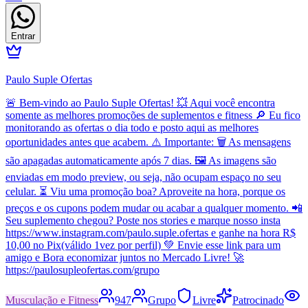
Entrar
Paulo Suple Ofertas
🚨 Bem-vindo ao Paulo Suple Ofertas! 💥 Aqui você encontra
somente as melhores promoções de suplementos e fitness 🔎 Eu fico
monitorando as ofertas o dia todo e posto aqui as melhores
oportunidades antes que acabem. ⚠️ Importante: 🗑️ As mensagens
são apagadas automaticamente após 7 dias. 🖼️ As imagens são
enviadas em modo preview, ou seja, não ocupam espaço no seu
celular. ⏳ Viu uma promoção boa? Aproveite na hora, porque os
preços e os cupons podem mudar ou acabar a qualquer momento. 📲
Seu suplemento chegou? Poste nos stories e marque nosso insta
https://www.instagram.com/paulo.suple.ofertas e ganhe na hora R$
10,00 no Pix(válido 1vez por perfil) 💚 Envie esse link para um
amigo e Bora economizar juntos no Mercado Livre! 🚀
https://paulosupleofertas.com/grupo
Musculação e Fitness
947
Grupo
Livre
Patrocinado