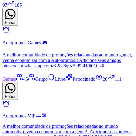
97
185
Entrar
Autopromos Games 🎮
A melhor comunidade de promoções relacionadas ao mundo gamer,
venha economizar com a Autopromos!! Adicione seus amigos
https://chat.whatsapp.com/K28s6q9z5jd93Hdt0QIs8I
Games
46
Grupo
Livre
Patrocinado
20
111
Entrar
Autopromos VIP 🚗🏁
A melhor comunidade de promoções relacionadas ao mundo
automotivo, venha economizar com a gente!! Adicione seus amigos