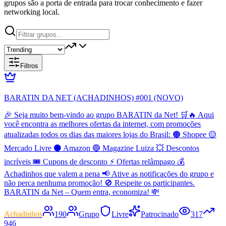
grupos são a porta de entrada para trocar conhecimento e fazer
networking local.
Filtros
BARATIN DA NET (ACHADINHOS) #001 (NOVO)
🎉 Seja muito bem-vindo ao grupo BARATIN da Net! 🛒🔥 Aqui
você encontra as melhores ofertas da internet, com promoções
atualizadas todos os dias das maiores lojas do Brasil: 🟠 Shopee 🟡
Mercado Livre ⚫ Amazon 🔵 Magazine Luiza 💥 Descontos
incríveis 🎟️ Cupons de desconto ⚡ Ofertas relâmpago 💰
Achadinhos que valem a pena 📢 Ative as notificações do grupo e
não perca nenhuma promoção! 🚫 Respeite os participantes.
BARATIN da Net – Quem entra, economiza! 💸
Achadinhos
190
Grupo
Livre
Patrocinado
317
946