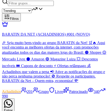
Filtros
BARATIN DA NET (ACHADINHOS) #001 (NOVO)
🎉 Seja muito bem-vindo ao grupo BARATIN da Net! 🛒🔥 Aqui
você encontra as melhores ofertas da internet, com promoções
atualizadas todos os dias das maiores lojas do Brasil: 🟠 Shopee 🟡
Mercado Livre ⚫ Amazon 🔵 Magazine Luiza 💥 Descontos
incríveis 🎟️ Cupons de desconto ⚡ Ofertas relâmpago 💰
Achadinhos que valem a pena 📢 Ative as notificações do grupo e
não perca nenhuma promoção! 🚫 Respeite os participantes.
BARATIN da Net – Quem entra, economiza! 💸
Achadinhos
201
Grupo
Livre
Patrocinado
340
990
Entrar