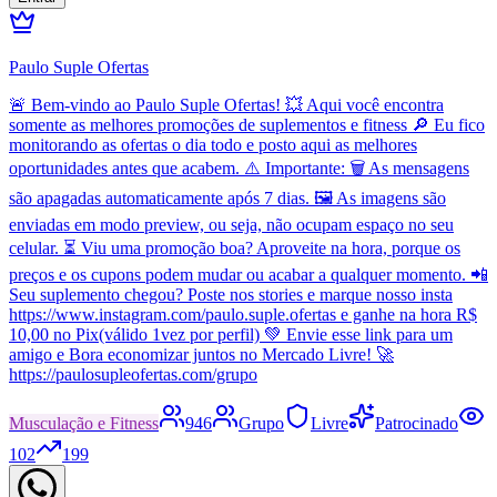
Paulo Suple Ofertas
🚨 Bem-vindo ao Paulo Suple Ofertas! 💥 Aqui você encontra
somente as melhores promoções de suplementos e fitness 🔎 Eu fico
monitorando as ofertas o dia todo e posto aqui as melhores
oportunidades antes que acabem. ⚠️ Importante: 🗑️ As mensagens
são apagadas automaticamente após 7 dias. 🖼️ As imagens são
enviadas em modo preview, ou seja, não ocupam espaço no seu
celular. ⏳ Viu uma promoção boa? Aproveite na hora, porque os
preços e os cupons podem mudar ou acabar a qualquer momento. 📲
Seu suplemento chegou? Poste nos stories e marque nosso insta
https://www.instagram.com/paulo.suple.ofertas e ganhe na hora R$
10,00 no Pix(válido 1vez por perfil) 💚 Envie esse link para um
amigo e Bora economizar juntos no Mercado Livre! 🚀
https://paulosupleofertas.com/grupo
Musculação e Fitness
946
Grupo
Livre
Patrocinado
102
199