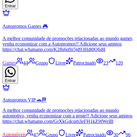
Entrar
Autopromos Games 🎮
A melhor comunidade de promoções relacionadas ao mundo gamer,
venha economizar com a Autopromos!! Adicione seus amigos
https://chat.whatsapp.com/K28s6q9z5jd93Hdt0QIs8I
Games
44
Grupo
Livre
Patrocinado
23
120
Entrar
Autopromos VIP 🚗🏁
A melhor comunidade de promoções relacionadas ao mundo
automotivo, venha economizar com a gente!! Adicione seus amigos
https://chat.whatsapp.com/GrXkGdcqm3eFH1kZ9fWeIB
Automóveis
47
Grupo
Livre
Patrocinado
30
96