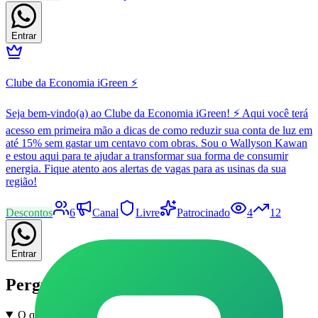
Entrar
Clube da Economia iGreen ⚡
Seja bem-vindo(a) ao Clube da Economia iGreen! ⚡ Aqui você terá
acesso em primeira mão a dicas de como reduzir sua conta de luz em
até 15% sem gastar um centavo com obras. Sou o Wallyson Kawan
e estou aqui para te ajudar a transformar sua forma de consumir
energia. Fique atento aos alertas de vagas para as usinas da sua
região!
Descontos
6
Canal
Livre
Patrocinado
4
12
Entrar
Perguntas frequentes
O que são grupos de Enem e Vestibular em Araçatuba no