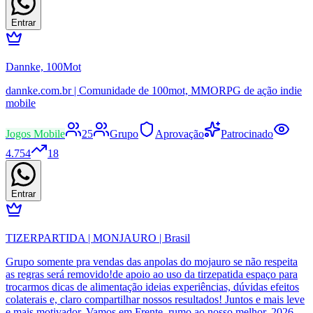
Entrar
Dannke, 100Mot
dannke.com.br | Comunidade de 100mot, MMORPG de ação indie
mobile
Jogos Mobile
25
Grupo
Aprovação
Patrocinado
4.754
18
Entrar
TIZERPARTIDA | MONJAURO | Brasil
Grupo somente pra vendas das anpolas do mojauro se não respeita
as regras será removido!de apoio ao uso da tirzepatida espaço para
trocarmos dicas de alimentação ideias experiências, dúvidas efeitos
colaterais e, claro compartilhar nossos resultados! Juntos e mais leve
e mais motivador. Vamos em Frente, rumo ao nosso melhor, 2026,