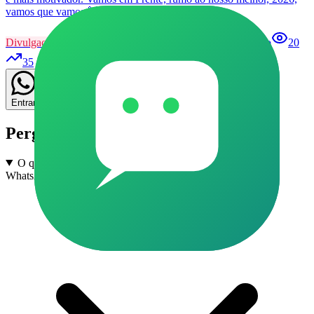
vamos que vamos 🙌🏼🙏
Divulgação
140
Grupo
Aprovação
Patrocinado
20
35
Entrar
Perguntas frequentes
O que são grupos de Enem e Vestibular em Angatuba no
WhatsApp?