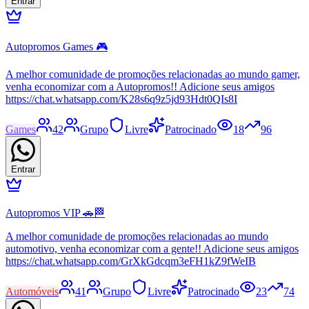
Entrar
Autopromos Games 🎮
A melhor comunidade de promoções relacionadas ao mundo gamer,
venha economizar com a Autopromos!! Adicione seus amigos
https://chat.whatsapp.com/K28s6q9z5jd93Hdt0QIs8I
Games
42
Grupo
Livre
Patrocinado
18
96
Entrar
Autopromos VIP 🚗🏁
A melhor comunidade de promoções relacionadas ao mundo
automotivo, venha economizar com a gente!! Adicione seus amigos
https://chat.whatsapp.com/GrXkGdcqm3eFH1kZ9fWeIB
Automóveis
41
Grupo
Livre
Patrocinado
23
74