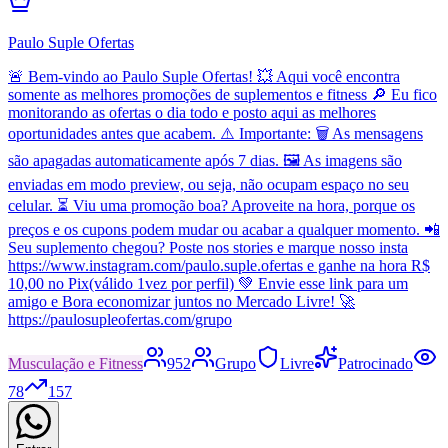
Paulo Suple Ofertas
🚨 Bem-vindo ao Paulo Suple Ofertas! 💥 Aqui você encontra
somente as melhores promoções de suplementos e fitness 🔎 Eu fico
monitorando as ofertas o dia todo e posto aqui as melhores
oportunidades antes que acabem. ⚠️ Importante: 🗑️ As mensagens
são apagadas automaticamente após 7 dias. 🖼️ As imagens são
enviadas em modo preview, ou seja, não ocupam espaço no seu
celular. ⏳ Viu uma promoção boa? Aproveite na hora, porque os
preços e os cupons podem mudar ou acabar a qualquer momento. 📲
Seu suplemento chegou? Poste nos stories e marque nosso insta
https://www.instagram.com/paulo.suple.ofertas e ganhe na hora R$
10,00 no Pix(válido 1vez por perfil) 💚 Envie esse link para um
amigo e Bora economizar juntos no Mercado Livre! 🚀
https://paulosupleofertas.com/grupo
Musculação e Fitness
952
Grupo
Livre
Patrocinado
78
157