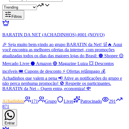
Filtros
BARATIN DA NET (ACHADINHOS) #001 (NOVO)
🎉 Seja muito bem-vindo ao grupo BARATIN da Net! 🛒🔥 Aqui
você encontra as melhores ofertas da internet, com promoções
atualizadas todos os dias das maiores lojas do Brasil: 🟠 Shopee 🟡
Mercado Livre ⚫ Amazon 🔵 Magazine Luiza 💥 Descontos
incríveis 🎟️ Cupons de desconto ⚡ Ofertas relâmpago 💰
Achadinhos que valem a pena 📢 Ative as notificações do grupo e
não perca nenhuma promoção! 🚫 Respeite os participantes.
BARATIN da Net – Quem entra, economiza! 💸
Achadinhos
171
Grupo
Livre
Patrocinado
291
871
Entrar