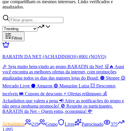
que compartilham os mesmos interesses. Links verificados e
atualizados.
Filtros
BARATIN DA NET (ACHADINHOS) #001 (NOVO)
🎉 Seja muito bem-vindo ao grupo BARATIN da Net! 🛒🔥 Aqui
você encontra as melhores ofertas da internet, com promoções
atualizadas todos os dias das maiores lojas do Brasil: 🟠 Shopee 🟡
Mercado Livre ⚫ Amazon 🔵 Magazine Luiza 💥 Descontos
incríveis 🎟️ Cupons de desconto ⚡ Ofertas relâmpago 💰
Achadinhos que valem a pena 📢 Ative as notificações do grupo e
não perca nenhuma promoção! 🚫 Respeite os participantes.
BARATIN da Net – Quem entra, economiza! 💸
Achadinhos
219
Grupo
Livre
Patrocinado
375
1.095