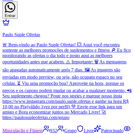
Entrar
Paulo Suple Ofertas
🚨 Bem-vindo ao Paulo Suple Ofertas! 💥 Aqui você encontra
somente as melhores promoções de suplementos e fitness 🔎 Eu fico
monitorando as ofertas o dia todo e posto aqui as melhores
oportunidades antes que acabem. ⚠️ Importante: 🗑️ As mensagens
são apagadas automaticamente após 7 dias. 🖼️ As imagens são
enviadas em modo preview, ou seja, não ocupam espaço no seu
celular. ⏳ Viu uma promoção boa? Aproveite na hora, porque os
preços e os cupons podem mudar ou acabar a qualquer momento. 📲
Seu suplemento chegou? Poste nos stories e marque nosso insta
https://www.instagram.com/paulo.suple.ofertas e ganhe na hora R$
10,00 no Pix(válido 1vez por perfil) 💚 Envie esse link para um
amigo e Bora economizar juntos no Mercado Livre! 🚀
https://paulosupleofertas.com/grupo
Musculação e Fitness
932
Grupo
Livre
Patrocinado