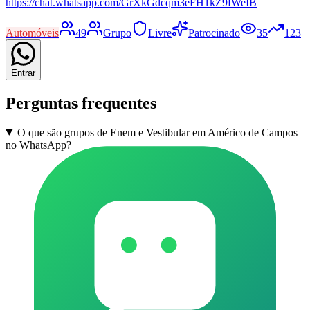
https://chat.whatsapp.com/GrXkGdcqm3eFH1kZ9fWeIB
Automóveis
49
Grupo
Livre
Patrocinado
35
123
Entrar
Perguntas frequentes
O que são grupos de Enem e Vestibular em Américo de Campos
no WhatsApp?