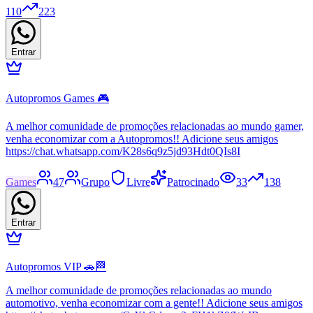
110
223
Entrar
Autopromos Games 🎮
A melhor comunidade de promoções relacionadas ao mundo gamer,
venha economizar com a Autopromos!! Adicione seus amigos
https://chat.whatsapp.com/K28s6q9z5jd93Hdt0QIs8I
Games
47
Grupo
Livre
Patrocinado
33
138
Entrar
Autopromos VIP 🚗🏁
A melhor comunidade de promoções relacionadas ao mundo
automotivo, venha economizar com a gente!! Adicione seus amigos