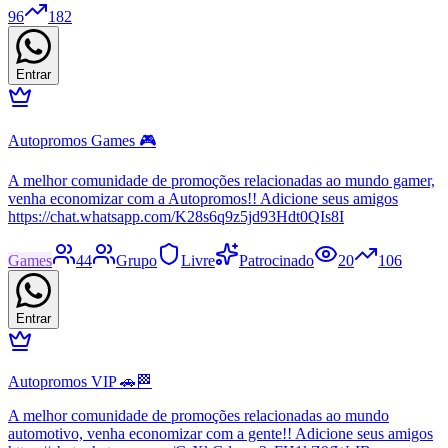
96
182
Entrar
Autopromos Games 🎮
A melhor comunidade de promoções relacionadas ao mundo gamer,
venha economizar com a Autopromos!! Adicione seus amigos
https://chat.whatsapp.com/K28s6q9z5jd93Hdt0QIs8I
Games
44
Grupo
Livre
Patrocinado
20
106
Entrar
Autopromos VIP 🚗🏁
A melhor comunidade de promoções relacionadas ao mundo
automotivo, venha economizar com a gente!! Adicione seus amigos