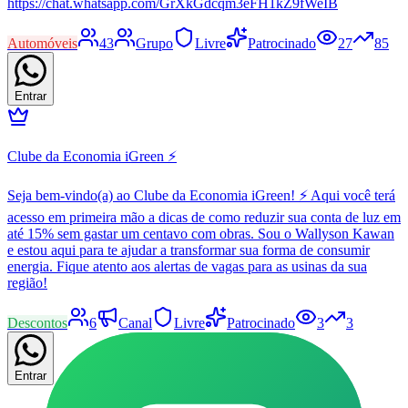
https://chat.whatsapp.com/GrXkGdcqm3eFH1kZ9fWeIB
Automóveis
43
Grupo
Livre
Patrocinado
27
85
Entrar
Clube da Economia iGreen ⚡
Seja bem-vindo(a) ao Clube da Economia iGreen! ⚡ Aqui você terá
acesso em primeira mão a dicas de como reduzir sua conta de luz em
até 15% sem gastar um centavo com obras. Sou o Wallyson Kawan
e estou aqui para te ajudar a transformar sua forma de consumir
energia. Fique atento aos alertas de vagas para as usinas da sua
região!
Descontos
6
Canal
Livre
Patrocinado
3
3
Entrar