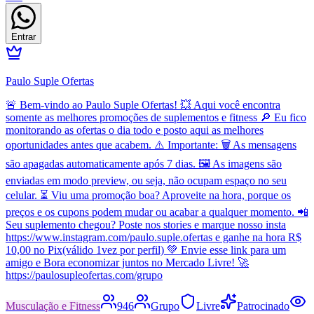
Entrar
Paulo Suple Ofertas
🚨 Bem-vindo ao Paulo Suple Ofertas! 💥 Aqui você encontra
somente as melhores promoções de suplementos e fitness 🔎 Eu fico
monitorando as ofertas o dia todo e posto aqui as melhores
oportunidades antes que acabem. ⚠️ Importante: 🗑️ As mensagens
são apagadas automaticamente após 7 dias. 🖼️ As imagens são
enviadas em modo preview, ou seja, não ocupam espaço no seu
celular. ⏳ Viu uma promoção boa? Aproveite na hora, porque os
preços e os cupons podem mudar ou acabar a qualquer momento. 📲
Seu suplemento chegou? Poste nos stories e marque nosso insta
https://www.instagram.com/paulo.suple.ofertas e ganhe na hora R$
10,00 no Pix(válido 1vez por perfil) 💚 Envie esse link para um
amigo e Bora economizar juntos no Mercado Livre! 🚀
https://paulosupleofertas.com/grupo
Musculação e Fitness
946
Grupo
Livre
Patrocinado