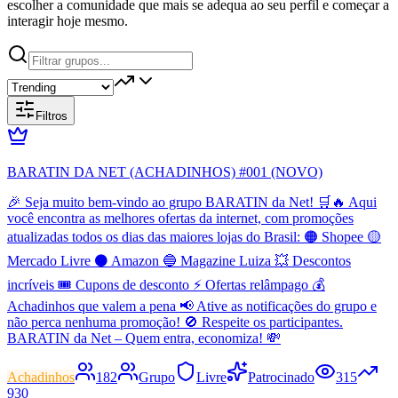
escolher a comunidade que mais se adequa ao seu perfil e começar a
interagir hoje mesmo.
Filtros
BARATIN DA NET (ACHADINHOS) #001 (NOVO)
🎉 Seja muito bem-vindo ao grupo BARATIN da Net! 🛒🔥 Aqui
você encontra as melhores ofertas da internet, com promoções
atualizadas todos os dias das maiores lojas do Brasil: 🟠 Shopee 🟡
Mercado Livre ⚫ Amazon 🔵 Magazine Luiza 💥 Descontos
incríveis 🎟️ Cupons de desconto ⚡ Ofertas relâmpago 💰
Achadinhos que valem a pena 📢 Ative as notificações do grupo e
não perca nenhuma promoção! 🚫 Respeite os participantes.
BARATIN da Net – Quem entra, economiza! 💸
Achadinhos
182
Grupo
Livre
Patrocinado
315
930