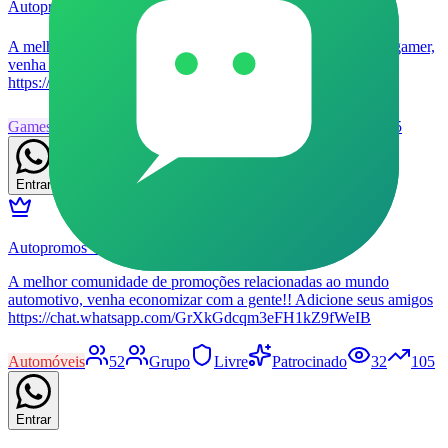
Autopromos Games 🎮
A melhor comunidade de promoções relacionadas ao mundo gamer,
venha economizar com a Autopromos!! Adicione seus amigos
https://chat.whatsapp.com/K28s6q9z5jd93Hdt0QIs8I
Games
46
Grupo
Livre
Patrocinado
26
125
Entrar
Autopromos VIP 🚗🏁
A melhor comunidade de promoções relacionadas ao mundo
automotivo, venha economizar com a gente!! Adicione seus amigos
https://chat.whatsapp.com/GrXkGdcqm3eFH1kZ9fWeIB
Automóveis
52
Grupo
Livre
Patrocinado
32
105
Entrar