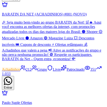
BARATIN DA NET (ACHADINHOS) #001 (NOVO)
🎉 Seja muito bem-vindo ao grupo BARATIN da Net! 🛒🔥 Aqui
você encontra as melhores ofertas da internet, com promoções
atualizadas todos os dias das maiores lojas do Brasil: 🟠 Shopee 🟡
Mercado Livre ⚫ Amazon 🔵 Magazine Luiza 💥 Descontos
incríveis 🎟️ Cupons de desconto ⚡ Ofertas relâmpago 💰
Achadinhos que valem a pena 📢 Ative as notificações do grupo e
não perca nenhuma promoção! 🚫 Respeite os participantes.
BARATIN da Net – Quem entra, economiza! 💸
Achadinhos
212
Grupo
Livre
Patrocinado
351
1.033
Entrar
Paulo Suple Ofertas