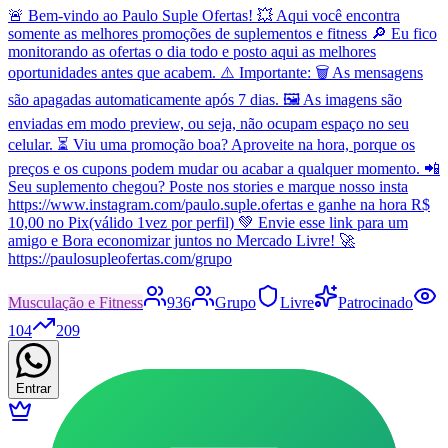
🚨 Bem-vindo ao Paulo Suple Ofertas! 💥 Aqui você encontra
somente as melhores promoções de suplementos e fitness 🔎 Eu fico
monitorando as ofertas o dia todo e posto aqui as melhores
oportunidades antes que acabem. ⚠️ Importante: 🗑️ As mensagens
são apagadas automaticamente após 7 dias. 🖼️ As imagens são
enviadas em modo preview, ou seja, não ocupam espaço no seu
celular. ⏳ Viu uma promoção boa? Aproveite na hora, porque os
preços e os cupons podem mudar ou acabar a qualquer momento. 📲
Seu suplemento chegou? Poste nos stories e marque nosso insta
https://www.instagram.com/paulo.suple.ofertas e ganhe na hora R$
10,00 no Pix(válido 1vez por perfil) 💚 Envie esse link para um
amigo e Bora economizar juntos no Mercado Livre! 🚀
https://paulosupleofertas.com/grupo
Musculação e Fitness
936
Grupo
Livre
Patrocinado
104
209
Entrar