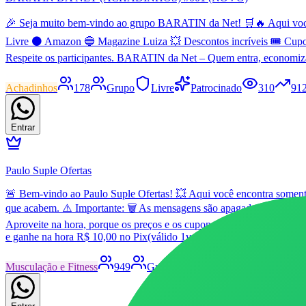
🎉 Seja muito bem-vindo ao grupo BARATIN da Net! 🛒🔥 Aqui você en
Livre ⚫ Amazon 🔵 Magazine Luiza 💥 Descontos incríveis 🎟️ Cupo
Respeite os participantes. BARATIN da Net – Quem entra, economiz
Achadinhos
178
Grupo
Livre
Patrocinado
310
91
Entrar
Paulo Suple Ofertas
🚨 Bem-vindo ao Paulo Suple Ofertas! 💥 Aqui você encontra somente 
que acabem. ⚠️ Importante: 🗑️ As mensagens são apagadas automatic
Aproveite na hora, porque os preços e os cupons podem mudar ou aca
e ganhe na hora R$ 10,00 no Pix(válido 1vez por perfil) 💚 Envie es
Musculação e Fitness
949
Grupo
Livre
Patrocinado
9