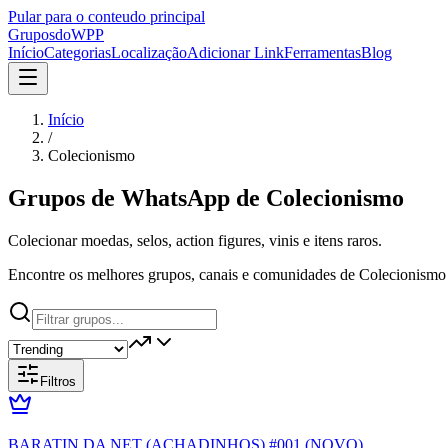
Pular para o conteudo principal
Grupos
doWPP
Início
Categorias
Localização
Adicionar Link
Ferramentas
Blog
Início
/
Colecionismo
Grupos de WhatsApp de
Colecionismo
Colecionar moedas, selos, action figures, vinis e itens raros.
Encontre os melhores grupos, canais e comunidades de Colecionismo 
Filtros
BARATIN DA NET (ACHADINHOS) #001 (NOVO)