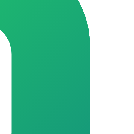
chat.whatsapp.com/K28s6q9z5jd93Hdt0QIs8I
//chat.whatsapp.com/GrXkGdcqm3eFH1kZ9fWeIB