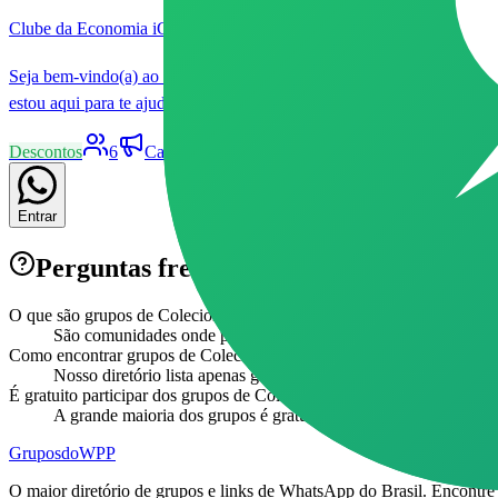
Clube da Economia iGreen ⚡
Seja bem-vindo(a) ao Clube da Economia iGreen! ⚡ Aqui você terá a
estou aqui para te ajudar a transformar sua forma de consumir energia.
Descontos
6
Canal
Livre
Patrocinado
3
1
Entrar
Perguntas frequentes sobre grupos de
Co
O que são grupos de Colecionismo no WhatsApp?
São comunidades onde pessoas interessadas em Colecionismo se 
Como encontrar grupos de Colecionismo ativos?
Nosso diretório lista apenas grupos verificados e ativos da cate
É gratuito participar dos grupos de Colecionismo?
A grande maioria dos grupos é gratuita. Verifique as regras do 
Grupos
doWPP
O maior diretório de grupos e links de WhatsApp do Brasil. Encontr