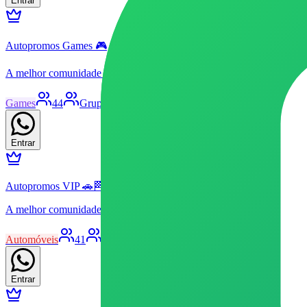
Entrar
Autopromos Games 🎮
A melhor comunidade de promoções relacionadas ao mundo gamer, v
Games
44
Grupo
Livre
Patrocinado
20
104
Entrar
Autopromos VIP 🚗🏁
A melhor comunidade de promoções relacionadas ao mundo automot
Automóveis
41
Grupo
Livre
Patrocinado
24
79
Entrar