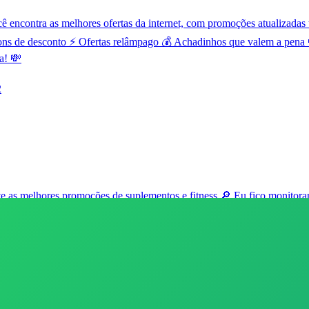
contra as melhores ofertas da internet, com promoções atualizadas t
ns de desconto ⚡ Ofertas relâmpago 💰 Achadinhos que valem a pena 
a! 💸
2
as melhores promoções de suplementos e fitness 🔎 Eu fico monitorand
amente após 7 dias. 🖼️ As imagens são enviadas em modo preview, ou
bar a qualquer momento. 📲 Seu suplemento chegou? Poste nos stories 
se link para um amigo e Bora economizar juntos no Mercado Livre! 🚀 h
2
172