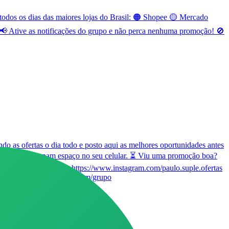
odos os dias das maiores lojas do Brasil: 🟠 Shopee 🟡 Mercado
 Ative as notificações do grupo e não perca nenhuma promoção! 🚫
o as ofertas o dia todo e posto aqui as melhores oportunidades antes
 seja, não ocupam espaço no seu celular. ⏳ Viu uma promoção boa?
e marque nosso insta https://www.instagram.com/paulo.suple.ofertas
ttps://paulosupleofertas.com/grupo