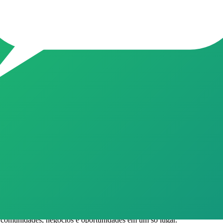
cesso em primeira mão a dicas de como reduzir sua conta de luz em a
 Fique atento aos alertas de vagas para as usinas da sua região!
lecionismo
reúnem para trocar experiências, dicas e oportunidades relacionadas 
goria Colecionismo. Use os filtros para encontrar o grupo ideal.
grupo após entrar para conhecer as diretrizes da comunidade.
e comunidades, negócios e oportunidades em um só lugar.