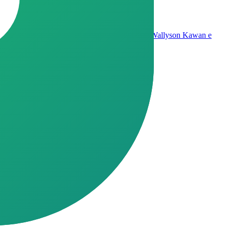
té 15% sem gastar um centavo com obras. Sou o Wallyson Kawan e
ao tema.