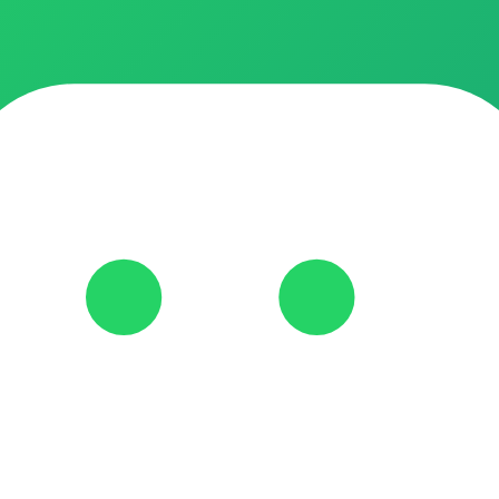
enha economizar com a Autopromos!! Adicione seus amigos https://
ivo, venha economizar com a gente!! Adicione seus amigos https: