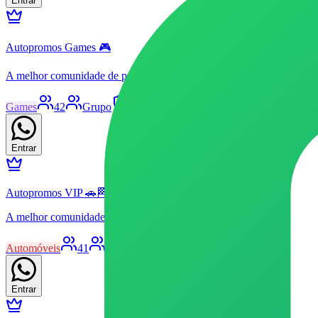
Entrar
Autopromos Games 🎮
A melhor comunidade de promoções relacionadas ao mundo gamer, v
Games
42
Grupo
Livre
Patrocinado
18
95
Entrar
Autopromos VIP 🚗🏁
A melhor comunidade de promoções relacionadas ao mundo automot
Automóveis
41
Grupo
Livre
Patrocinado
23
73
Entrar