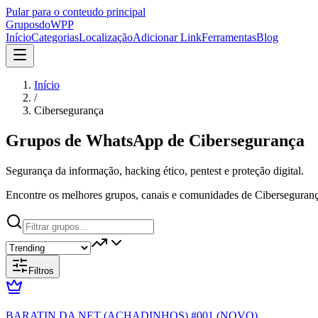
Pular para o conteudo principal
Grupos
doWPP
Início
Categorias
Localização
Adicionar Link
Ferramentas
Blog
Início
/
Cibersegurança
Grupos de WhatsApp de
Cibersegurança
Segurança da informação, hacking ético, pentest e proteção digital.
Encontre os melhores grupos, canais e comunidades de Ciberseguranç
Filtros
BARATIN DA NET (ACHADINHOS) #001 (NOVO)