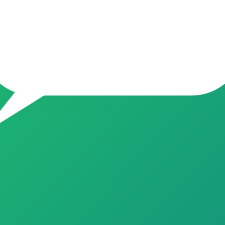
obile
4
17
gras será removido!de apoio ao uso da tirzepatida espaço para trocarmo
 motivador. Vamos em Frente, rumo ao nosso melhor, 2026, vamos que v
33
bersegurança