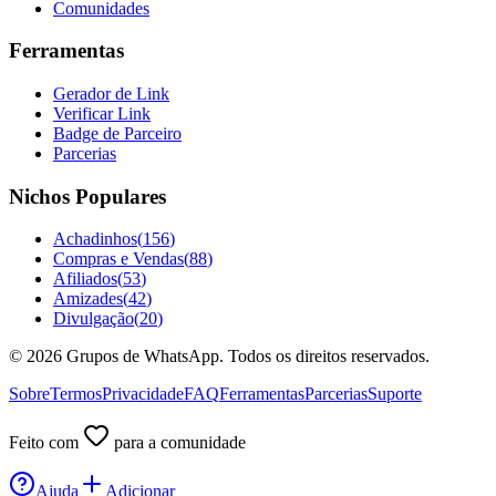
Comunidades
Ferramentas
Gerador de Link
Verificar Link
Badge de Parceiro
Parcerias
Nichos Populares
Achadinhos
(
156
)
Compras e Vendas
(
88
)
Afiliados
(
53
)
Amizades
(
42
)
Divulgação
(
20
)
©
2026
Grupos de WhatsApp. Todos os direitos reservados.
Sobre
Termos
Privacidade
FAQ
Ferramentas
Parcerias
Suporte
Feito com
para a comunidade
Ajuda
Adicionar