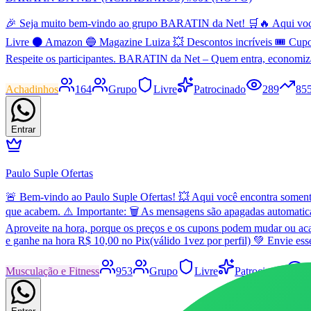
🎉 Seja muito bem-vindo ao grupo BARATIN da Net! 🛒🔥 Aqui você en
Livre ⚫ Amazon 🔵 Magazine Luiza 💥 Descontos incríveis 🎟️ Cupo
Respeite os participantes. BARATIN da Net – Quem entra, economiz
Achadinhos
164
Grupo
Livre
Patrocinado
289
85
Entrar
Paulo Suple Ofertas
🚨 Bem-vindo ao Paulo Suple Ofertas! 💥 Aqui você encontra somente 
que acabem. ⚠️ Importante: 🗑️ As mensagens são apagadas automatic
Aproveite na hora, porque os preços e os cupons podem mudar ou aca
e ganhe na hora R$ 10,00 no Pix(válido 1vez por perfil) 💚 Envie es
Musculação e Fitness
953
Grupo
Livre
Patrocinado
7