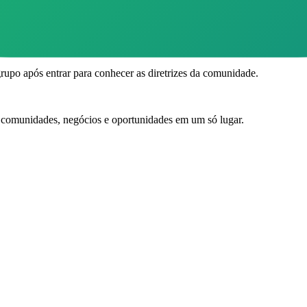
e reúnem para trocar experiências, dicas e oportunidades relacionadas
goria Cibersegurança. Use os filtros para encontrar o grupo ideal.
grupo após entrar para conhecer as diretrizes da comunidade.
e comunidades, negócios e oportunidades em um só lugar.