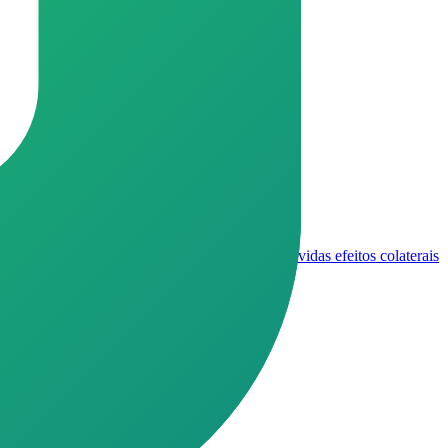
s dicas de alimentação ideias experiências, dúvidas efeitos colaterais
amos 🙌🏼🙏