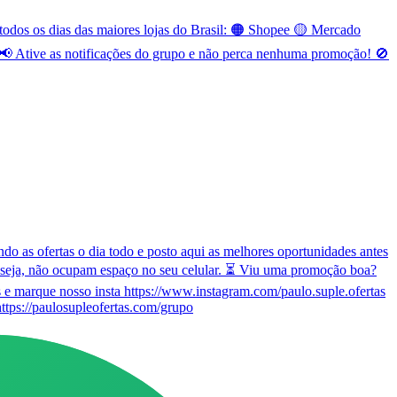
odos os dias das maiores lojas do Brasil: 🟠 Shopee 🟡 Mercado
 Ative as notificações do grupo e não perca nenhuma promoção! 🚫
o as ofertas o dia todo e posto aqui as melhores oportunidades antes
 seja, não ocupam espaço no seu celular. ⏳ Viu uma promoção boa?
e marque nosso insta https://www.instagram.com/paulo.suple.ofertas
ttps://paulosupleofertas.com/grupo