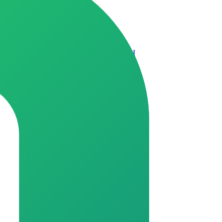
chat.whatsapp.com/K28s6q9z5jd93Hdt0QIs8I
//chat.whatsapp.com/GrXkGdcqm3eFH1kZ9fWeIB