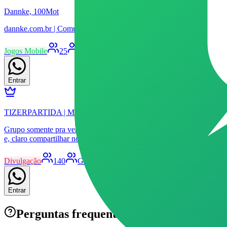
Dannke, 100Mot
dannke.com.br | Comunidade de 100mot, MMORPG de ação indie m
Jogos Mobile
25
Grupo
Aprovação
Patrocinado
4.75
Entrar
TIZERPARTIDA | MONJAURO | Brasil
Grupo somente pra vendas das anpolas do mojauro se não respeita as re
e, claro compartilhar nossos resultados! Juntos e mais leve e mais
Divulgação
140
Grupo
Aprovação
Patrocinado
20
Entrar
Perguntas frequentes sobre grupos de
Ci