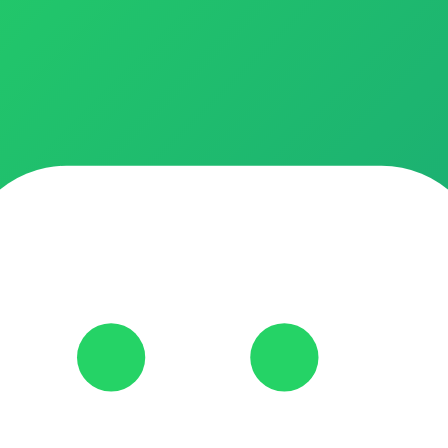
enha economizar com a Autopromos!! Adicione seus amigos https://
ivo, venha economizar com a gente!! Adicione seus amigos https: