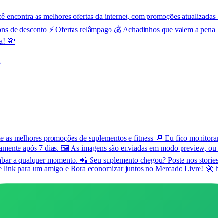
contra as melhores ofertas da internet, com promoções atualizadas t
ns de desconto ⚡ Ofertas relâmpago 💰 Achadinhos que valem a pena 
a! 💸
5
as melhores promoções de suplementos e fitness 🔎 Eu fico monitorand
amente após 7 dias. 🖼️ As imagens são enviadas em modo preview, ou
bar a qualquer momento. 📲 Seu suplemento chegou? Poste nos stories 
se link para um amigo e Bora economizar juntos no Mercado Livre! 🚀 h
7
155