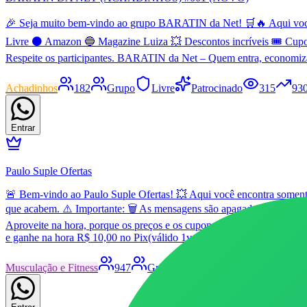
🎉 Seja muito bem-vindo ao grupo BARATIN da Net! 🛒🔥 Aqui você en
Livre ⚫ Amazon 🔵 Magazine Luiza 💥 Descontos incríveis 🎟️ Cupo
Respeite os participantes. BARATIN da Net – Quem entra, economiz
Achadinhos
182
Grupo
Livre
Patrocinado
315
93
Entrar
Paulo Suple Ofertas
🚨 Bem-vindo ao Paulo Suple Ofertas! 💥 Aqui você encontra somente 
que acabem. ⚠️ Importante: 🗑️ As mensagens são apagadas automatic
Aproveite na hora, porque os preços e os cupons podem mudar ou aca
e ganhe na hora R$ 10,00 no Pix(válido 1vez por perfil) 💚 Envie es
Musculação e Fitness
947
Grupo
Livre
Patrocinado
9