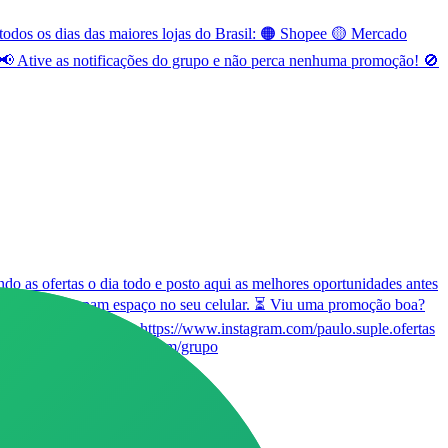
odos os dias das maiores lojas do Brasil: 🟠 Shopee 🟡 Mercado
 Ative as notificações do grupo e não perca nenhuma promoção! 🚫
o as ofertas o dia todo e posto aqui as melhores oportunidades antes
 seja, não ocupam espaço no seu celular. ⏳ Viu uma promoção boa?
e marque nosso insta https://www.instagram.com/paulo.suple.ofertas
ttps://paulosupleofertas.com/grupo