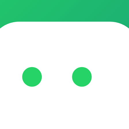
enha economizar com a Autopromos!! Adicione seus amigos https://
ivo, venha economizar com a gente!! Adicione seus amigos https: