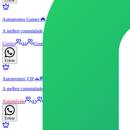
Entrar
Autopromos Games 🎮
A melhor comunidade de promoções relacionadas ao mundo gamer, v
Games
44
Grupo
Livre
Patrocinado
20
106
Entrar
Autopromos VIP 🚗🏁
A melhor comunidade de promoções relacionadas ao mundo automot
Automóveis
43
Grupo
Livre
Patrocinado
27
85
Entrar