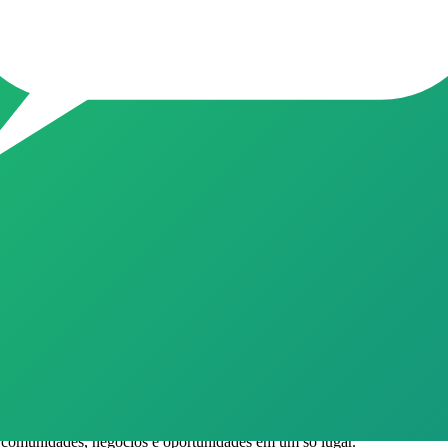
cesso em primeira mão a dicas de como reduzir sua conta de luz em a
 Fique atento aos alertas de vagas para as usinas da sua região!
rbearia
nem para trocar experiências, dicas e oportunidades relacionadas ao t
oria Barbearia. Use os filtros para encontrar o grupo ideal.
grupo após entrar para conhecer as diretrizes da comunidade.
e comunidades, negócios e oportunidades em um só lugar.