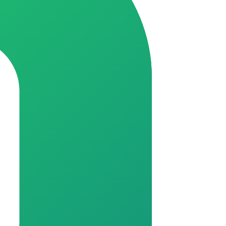
chat.whatsapp.com/K28s6q9z5jd93Hdt0QIs8I
//chat.whatsapp.com/GrXkGdcqm3eFH1kZ9fWeIB