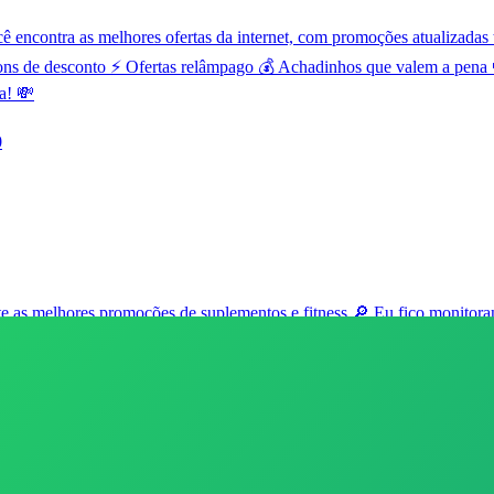
contra as melhores ofertas da internet, com promoções atualizadas t
ns de desconto ⚡ Ofertas relâmpago 💰 Achadinhos que valem a pena 
a! 💸
0
as melhores promoções de suplementos e fitness 🔎 Eu fico monitorand
amente após 7 dias. 🖼️ As imagens são enviadas em modo preview, ou
bar a qualquer momento. 📲 Seu suplemento chegou? Poste nos stories 
se link para um amigo e Bora economizar juntos no Mercado Livre! 🚀 h
6
182