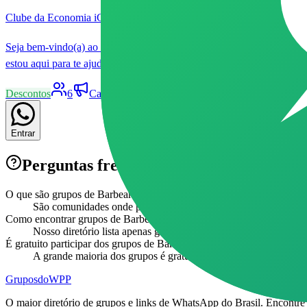
Clube da Economia iGreen ⚡
Seja bem-vindo(a) ao Clube da Economia iGreen! ⚡ Aqui você terá a
estou aqui para te ajudar a transformar sua forma de consumir energia.
Descontos
6
Canal
Livre
Patrocinado
3
3
Entrar
Perguntas frequentes sobre grupos de
Ba
O que são grupos de Barbearia no WhatsApp?
São comunidades onde pessoas interessadas em Barbearia se reú
Como encontrar grupos de Barbearia ativos?
Nosso diretório lista apenas grupos verificados e ativos da categ
É gratuito participar dos grupos de Barbearia?
A grande maioria dos grupos é gratuita. Verifique as regras do 
Grupos
doWPP
O maior diretório de grupos e links de WhatsApp do Brasil. Encontr