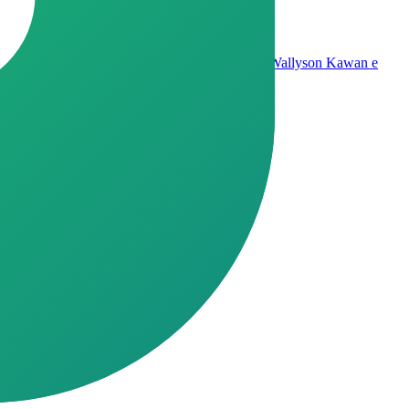
té 15% sem gastar um centavo com obras. Sou o Wallyson Kawan e
ema.