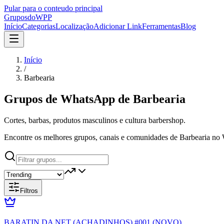
Pular para o conteudo principal
Grupos
doWPP
Início
Categorias
Localização
Adicionar Link
Ferramentas
Blog
Início
/
Barbearia
Grupos de WhatsApp de
Barbearia
Cortes, barbas, produtos masculinos e cultura barbershop.
Encontre os melhores grupos, canais e comunidades de Barbearia no 
Filtros
BARATIN DA NET (ACHADINHOS) #001 (NOVO)