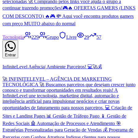
selecionadas 🚀 Comprando pelos links você ajuda o grupo a
continuar trazendo promoções!🎮🔥 OFERTAS GAMERS (LINKS
COM DESCONTO) 🔥🎮 💸 Aqui você encontra produtos gamers
com preço MUITO abaixo do normal
Tecnologia
229
Grupo
Livre
29
57
Entrar
InfiniteLevel Agência| Ambiente Parceiros! 💻🚀💰
🚀 INFINITELEVEL – AGÊNCIA DE MARKETING
TECNOLÓGICA 🚀 Buscamos parceiros que desejam crescer junto
conosco e transformar oportunidades em resultados reais! A
InfiniteLevel une tecnologia, marketing digital, automação e
inteligência artificial para impulsionar negócios e criar novas
oportunidades de faturamento para nossos parceiros. 💻 Criação de
Sites e Landing Pages 📊 Gestão de Tráfego Pago 📱 Gestão de
Redes Sociais 🤖 Automação de Processos e Atendimento 🎯
Estratégias Personalizadas para Geração de Vendas 💰 Programa de
Parcerias com Ganhos Atrativos Indique clientes para nossos