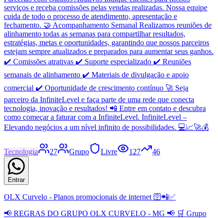
serviços e receba comissões pelas vendas realizadas. Nossa equipe
cuida de todo o processo de atendimento, apresentação e
fechamento. 🤝 Acompanhamento Semanal Realizamos reuniões de
alinhamento todas as semanas para compartilhar resultados,
estratégias, metas e oportunidades, garantindo que nossos parceiros
estejam sempre atualizados e preparados para aumentar seus ganhos.
✔️ Comissões atrativas ✔️ Suporte especializado ✔️ Reuniões
semanais de alinhamento ✔️ Materiais de divulgação e apoio
comercial ✔️ Oportunidade de crescimento contínuo 🚀 Seja
parceiro da InfiniteLevel e faça parte de uma rede que conecta
tecnologia, inovação e resultados! 📲 Entre em contato e descubra
como começar a faturar com a InfiniteLevel. InfiniteLevel –
Elevando negócios a um nível infinito de possibilidades. 💻📈🚀💰
Tecnologia
27
Grupo
Livre
127
46
Entrar
OLX Curvelo - Planos promocionais de internet 🛜📲✅
📢 REGRAS DO GRUPO OLX CURVELO - MG 📢 🛒 Grupo