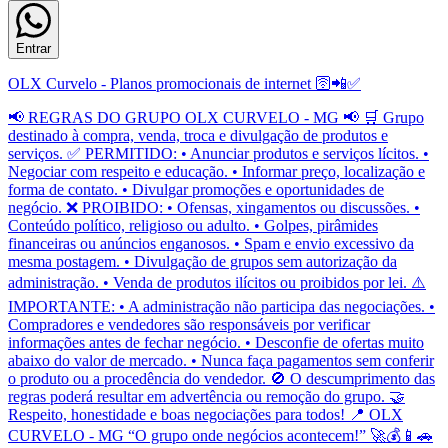
Entrar
OLX Curvelo - Planos promocionais de internet 🛜📲✅
📢 REGRAS DO GRUPO OLX CURVELO - MG 📢 🛒 Grupo
destinado à compra, venda, troca e divulgação de produtos e
serviços. ✅ PERMITIDO: • Anunciar produtos e serviços lícitos. •
Negociar com respeito e educação. • Informar preço, localização e
forma de contato. • Divulgar promoções e oportunidades de
negócio. ❌ PROIBIDO: • Ofensas, xingamentos ou discussões. •
Conteúdo político, religioso ou adulto. • Golpes, pirâmides
financeiras ou anúncios enganosos. • Spam e envio excessivo da
mesma postagem. • Divulgação de grupos sem autorização da
administração. • Venda de produtos ilícitos ou proibidos por lei. ⚠️
IMPORTANTE: • A administração não participa das negociações. •
Compradores e vendedores são responsáveis por verificar
informações antes de fechar negócio. • Desconfie de ofertas muito
abaixo do valor de mercado. • Nunca faça pagamentos sem conferir
o produto ou a procedência do vendedor. 🚫 O descumprimento das
regras poderá resultar em advertência ou remoção do grupo. 🤝
Respeito, honestidade e boas negociações para todos! 📍 OLX
CURVELO - MG “O grupo onde negócios acontecem!” 🚀💰📱🚗