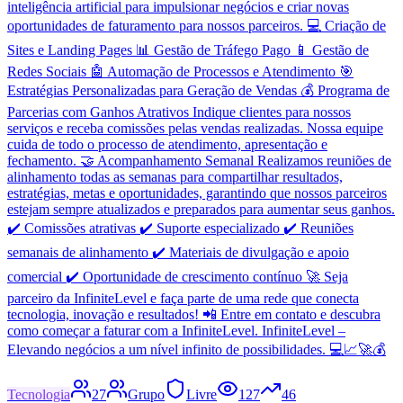
inteligência artificial para impulsionar negócios e criar novas
oportunidades de faturamento para nossos parceiros. 💻 Criação de
Sites e Landing Pages 📊 Gestão de Tráfego Pago 📱 Gestão de
Redes Sociais 🤖 Automação de Processos e Atendimento 🎯
Estratégias Personalizadas para Geração de Vendas 💰 Programa de
Parcerias com Ganhos Atrativos Indique clientes para nossos
serviços e receba comissões pelas vendas realizadas. Nossa equipe
cuida de todo o processo de atendimento, apresentação e
fechamento. 🤝 Acompanhamento Semanal Realizamos reuniões de
alinhamento todas as semanas para compartilhar resultados,
estratégias, metas e oportunidades, garantindo que nossos parceiros
estejam sempre atualizados e preparados para aumentar seus ganhos.
✔️ Comissões atrativas ✔️ Suporte especializado ✔️ Reuniões
semanais de alinhamento ✔️ Materiais de divulgação e apoio
comercial ✔️ Oportunidade de crescimento contínuo 🚀 Seja
parceiro da InfiniteLevel e faça parte de uma rede que conecta
tecnologia, inovação e resultados! 📲 Entre em contato e descubra
como começar a faturar com a InfiniteLevel. InfiniteLevel –
Elevando negócios a um nível infinito de possibilidades. 💻📈🚀💰
Tecnologia
27
Grupo
Livre
127
46