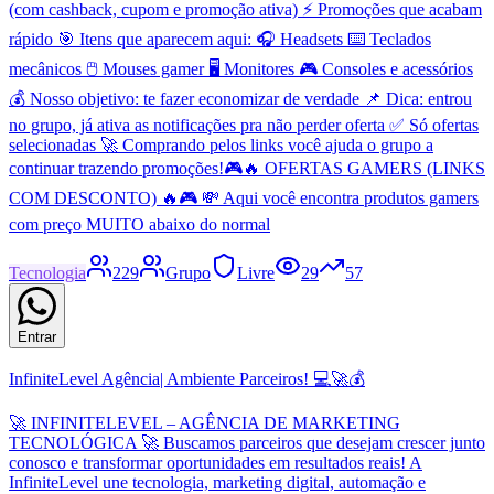
(com cashback, cupom e promoção ativa) ⚡ Promoções que acabam
rápido 🎯 Itens que aparecem aqui: 🎧 Headsets ⌨️ Teclados
mecânicos 🖱️ Mouses gamer 🖥️ Monitores 🎮 Consoles e acessórios
💰 Nosso objetivo: te fazer economizar de verdade 📌 Dica: entrou
no grupo, já ativa as notificações pra não perder oferta ✅ Só ofertas
selecionadas 🚀 Comprando pelos links você ajuda o grupo a
continuar trazendo promoções!🎮🔥 OFERTAS GAMERS (LINKS
COM DESCONTO) 🔥🎮 💸 Aqui você encontra produtos gamers
com preço MUITO abaixo do normal
Tecnologia
229
Grupo
Livre
29
57
Entrar
InfiniteLevel Agência| Ambiente Parceiros! 💻🚀💰
🚀 INFINITELEVEL – AGÊNCIA DE MARKETING
TECNOLÓGICA 🚀 Buscamos parceiros que desejam crescer junto
conosco e transformar oportunidades em resultados reais! A
InfiniteLevel une tecnologia, marketing digital, automação e