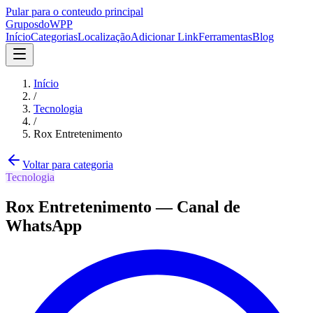
Pular para o conteudo principal
Grupos
doWPP
Início
Categorias
Localização
Adicionar Link
Ferramentas
Blog
Início
/
Tecnologia
/
Rox Entretenimento
Voltar para categoria
Tecnologia
Rox Entretenimento
—
Canal
de
WhatsApp