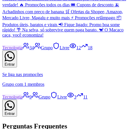
verdade! 🔥 Promoções todos os dias 🎟️ Cupons de desconto 🍌
Achadinhos com preço de banana 🛒 Ofertas da Shopee, Amazon,
Mercado Livre, Magalu e muito mais ⚡ Promoções relâmpago 📦
Produtos úteis, baratos e virais 📢 Fique ligado: Promo boa some
rápido! 🌴 Na selva, só sobrevive quem paga barato. 🐒 O Macaco
caça, você economiza!
Tecnologia
34
Grupo
Livre
12
18
Entrar
Se liga nas promoções
Grupo com 1 membros
Tecnologia
9
Grupo
Livre
3
11
Entrar
Perguntas Frequentes