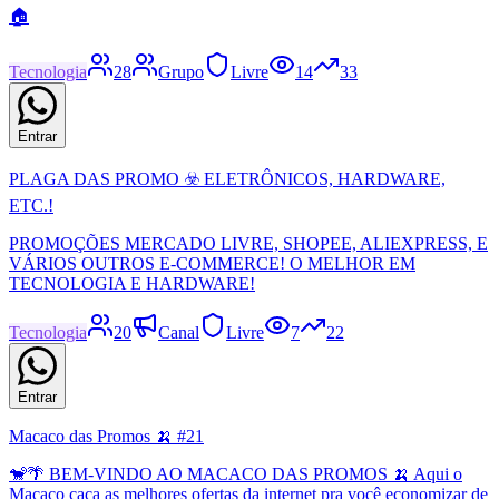
🏠
Tecnologia
28
Grupo
Livre
14
33
Entrar
PLAGA DAS PROMO ☣️ ELETRÔNICOS, HARDWARE,
ETC.!
PROMOÇÕES MERCADO LIVRE, SHOPEE, ALIEXPRESS, E
VÁRIOS OUTROS E-COMMERCE! O MELHOR EM
TECNOLOGIA E HARDWARE!
Tecnologia
20
Canal
Livre
7
22
Entrar
Macaco das Promos 🍌 #21
🐒🌴 BEM-VINDO AO MACACO DAS PROMOS 🍌 Aqui o
Macaco caça as melhores ofertas da internet pra você economizar de