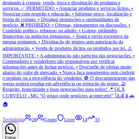
destinado à compra, venda, troca e divulgação de produtos e
serviços. ✅ PERMITIDO: • Anunciar produtos e serviços lícitos. •
Negociar com respeito e educação. • Informar preço, localização e
forma de contato. • Divulgar promoções e oportunidades de
negócio. ❌ PROIBIDO: • Ofensas, xingamentos ou discussões. •
Conteúdo político, religioso ou adulto. • Golpes, pirâmides
financeiras ou anúncios enganosos. • Spam e envio excessivo da
mesma postagem. • Divulgação de grupos sem autorização da
administração. • Venda de produtos ilícitos ou proibidos por lei. ⚠️
IMPORTANTE: • A administração não participa das negociações. •
Compradores e vendedores são responsáveis por verificar
informações antes de fechar negócio. • Desconfie de ofertas muito
abaixo do valor de mercado. • Nunca faça pagamentos sem conferir
o produto ou a procedência do vendedor. 🚫 O descumprimento das
regras poderá resultar em advertência ou remoção do grupo. 🤝
Respeito, honestidade e boas negociações para todos! 📍 OLX
CURVELO - MG “O grupo onde negócios acontecem!” 🚀💰📱🚗
🏠
Tecnologia
28
Grupo
Livre
14
33
Entrar