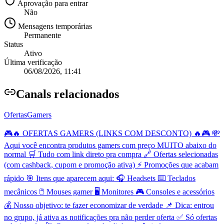
Aprovação para entrar
Não
Mensagens temporárias
Permanente
Status
Ativo
Última verificação
06/08/2026, 11:41
Canal
s relacionados
OfertasGamers
🎮🔥 OFERTAS GAMERS (LINKS COM DESCONTO) 🔥🎮 💸
Aqui você encontra produtos gamers com preço MUITO abaixo do
normal 🛒 Tudo com link direto pra compra 🔗 Ofertas selecionadas
(com cashback, cupom e promoção ativa) ⚡ Promoções que acabam
rápido 🎯 Itens que aparecem aqui: 🎧 Headsets ⌨️ Teclados
mecânicos 🖱️ Mouses gamer 🖥️ Monitores 🎮 Consoles e acessórios
💰 Nosso objetivo: te fazer economizar de verdade 📌 Dica: entrou
no grupo, já ativa as notificações pra não perder oferta ✅ Só ofertas