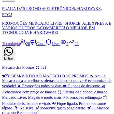
PLAGA DAS PROMO ☣️ ELETRÔNICOS, HARDWARE,
ETC.!
PROMOÇÕES MERCADO LIVRE, SHOPEE, ALIEXPRESS, E
VÁRIOS OUTROS E-COMMERCE! O MELHOR EM
TECNOLOGIA E HARDWARE!
Tecnologia
20
Canal
Livre
7
22
Entrar
Macaco das Promos 🍌 #21
🐒🌴 BEM-VINDO AO MACACO DAS PROMOS 🍌 Aqui o
Macaco caça as melhores ofertas da internet pra você economizar de
verdade! 🔥 Promoções todos os dias 🎟️ Cupons de desconto 🍌
Achadinhos com preço de banana 🛒 Ofertas da Shopee, Amazon,
Mercado Livre, Magalu e muito mais ⚡ Promoções relâmpago 📦
Produtos úteis, baratos e virais 📢 Fique ligado: Promo boa some
rápido! 🌴 Na selva, só sobrevive quem paga barato. 🐒 O Macaco
caça, você economiza!