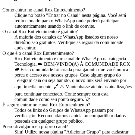
Como entrar no
canal
Rox Entretenimento
?
Clique no botão "Entrar no
Canal
" nesta página. Você será
redirecionado para o WhatsApp onde poderá participar
automaticamente usando o link de convite.
O
canal
Rox Entretenimento
é gratuito?
A maioria dos
canal
es de WhatsApp listados em nosso
diretório são gratuitos. Verifique as regras da comunidade
após entrar.
O que é o
canal
Rox Entretenimento
?
Rox Entretenimento
é
um
canal
de WhatsApp na categoria
Tecnologia
.
👑 BEM-VINDO(A) À COMUNIDADE ROX
👑 Esta comunidade foi criada para garantir que você nunca
perca o acesso aos nossos grupos. Caso algum grupo do
Telegram caia ou seja banido, o novo link será enviado por
aqui imediatamente. 🔗 ⚠️ Mantenha-se atento às atualizações
para continuar conectado. Conte sempre com esta
comunidade como seu ponto seguro. 🚀
É seguro entrar no
canal
Rox Entretenimento
?
Todos os links do Grupos de WhatsApp passam por
verificação. Recomendamos cautela ao compartilhar dados
pessoais em qualquer grupo público.
Posso divulgar meu próprio
canal
?
Sim! Utilize nossa página "Adicionar Grupo" para cadastrar