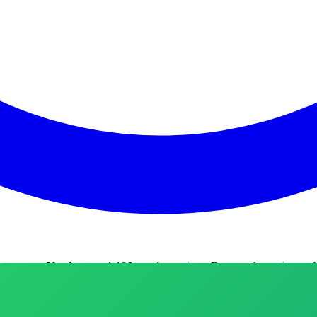
ompras e Vendas
com 1.186 membros ativos
.
Este canal permite rec
 das Principais Lojas No Grupo você vai encontrar: ✅ Descontos co