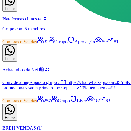
Entrar
Plataformas chinesas 🐰
Grupo com 5 membros
Compras e Vendas
32
Grupo
Aprovação
59
81
Entrar
Achadinhos da Net 🛍️ 🎁
Convide amigos para o grupo : 👇🏼 https://chat.whatsapp.com/JS
promocionais saem primeiro por aqui… 🚨 Fiquem atentos!!!
Compras e Vendas
257
Grupo
Livre
18
63
Entrar
BREH VENDAS (1)