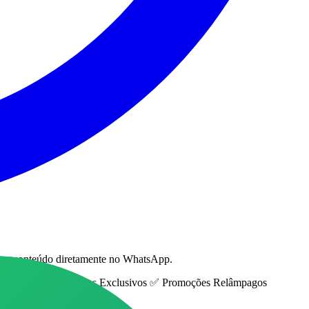
eber conteúdo diretamente no WhatsApp.
m até 80% OFF ✅ Cupons Exclusivos ✅ Promoções Relâmpagos