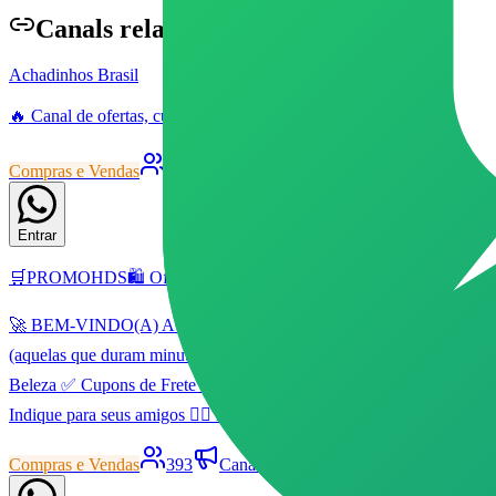
Canal
s relacionados
Achadinhos Brasil
🔥 Canal de ofertas, cupons e promoções no WhatsApp 🇧🇷 As melhore
Compras e Vendas
3789
Canal
Livre
85
173
Entrar
🛒PROMOHDS🛍️ Ofertas & Cupons
🚀 BEM-VINDO(A) AO 🛒PROMOHDS🛍️ Ofertas & Cupons 🚀 Cansado de
(aquelas que duram minutos!) 🎟️ Cupons Exclusivos das maiores lo
Beleza ✅ Cupons de Frete Grátis 👉 Dúvidas? Pode chamar os adm's.
Indique para seus amigos 👇🏻 https://biolink.info/promohds
Compras e Vendas
393
Canal
Livre
35
84