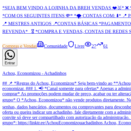
*SEJA BEM VINDO A LOJINHA DA BREH VENDAS ❤️🥇* 
*COM OS SEGUINTES ITENS 💸* *🌪 CONTAS COM: ⬇️* 📍 P
📍 MESTRES ANTIGOS 📍CONTAS BÁSICAS *PAGAMENTO 
REVENDA*_ 🎖️ *COMPRA E VENDAS, CONTAS DE REDES SO
Compras e Vendas
Comunidade
Livre
27
61
Entrar
Achou, Economizou - Achadinhos
## 📌 *Regras do Achou, Economizou* Seja bem-vindo ao **Achou, Ec
economizar. ### 1. 📢 *Canal somente para ofertas* Apenas a adminis
comprar* As promoções podem mudar de preço, acabar ou ter alteração n
grupo* O *Achou, Economizou* não vende produtos diretamente. Nós a
senhas, dados bancários, documentos ou comprovantes para desconhec
oferta ou queira indicar um achadinho, fale diretamente com a admini
convite só deve ser compartilhado com autorização da administração. 
grupo*: https://linktr.ee/AchouEconomizouachadinhos Achou, Econo