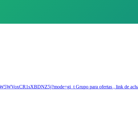
YSKW5WVoxCR1sXBDNZ5j?mode=gi_t Grupo para ofertas , link de achad