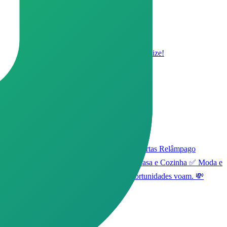
rodutos confiáveis ✅ Entre, aproveite e economize!
a internet 24h por dia para trazer: 🔥 Ofertas Relâmpago
ui: ✅ Eletrônicos e Smartphones ✅ Itens de Casa e Cozinha ✅ Moda e
mas não deixe de conferir! As melhores oportunidades voam. 💸