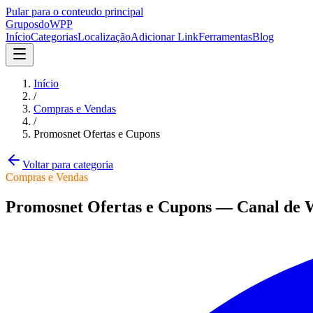
Pular para o conteudo principal
Grupos
doWPP
Início
Categorias
Localização
Adicionar Link
Ferramentas
Blog
Início
/
Compras e Vendas
/
Promosnet Ofertas e Cupons
Voltar para categoria
Compras e Vendas
Promosnet Ofertas e Cupons
—
Canal
de 