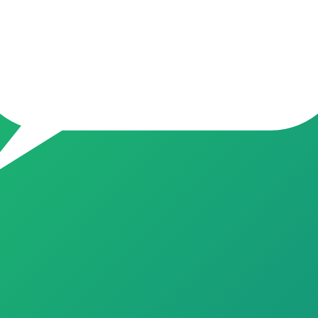
s ofertas do Brasil, atualizadas todos os dias 💰 Economia real em p
 pagar caro? Você está no lugar certo! Aqui o nosso time garimpa 
jas (Mercado Livre, Amazon, Shopee, Magalu, e +) O que postamos aq
 Boas compras e boas economias! 📌 Dica de ouro: Silencie o grupo, 