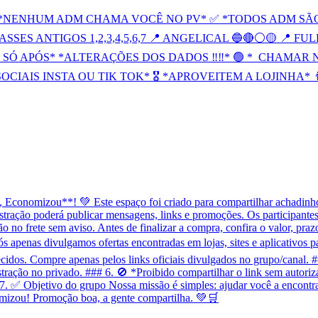
❌ *NENHUM ADM CHAMA VOCÊ NO PV* ✅ *TODOS ADM SÃO
ASSES ANTIGOS 1,2,3,4,5,6,7 📍 ANGELICAL 🔵🔴⚪️🟡 📍 
SÓ APÓS* *ALTERAÇÕES DOS DADOS ‼️‼️* 🟢 *_CHAMAR 
CIAIS INSTA OU TIK TOK* 🎖️ *APROVEITEM A LOJINHA* 
onomizou**! 💚 Este espaço foi criado para compartilhar achadinhos
tração poderá publicar mensagens, links e promoções. Os participantes 
o frete sem aviso. Antes de finalizar a compra, confira o valor, prazo
penas divulgamos ofertas encontradas em lojas, sites e aplicativos p
idos. Compre apenas pelos links oficiais divulgados no grupo/canal. 
stração no privado. ### 6. 🚫 *Proibido compartilhar o link sem autori
7. ✅ Objetivo do grupo Nossa missão é simples: ajudar você a encontra
mizou! Promoção boa, a gente compartilha. 💚🛒