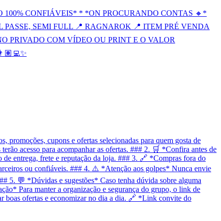
 100% CONFIÁVEIS* * *ON PROCURANDO CONTAS 🔸*
FULL PASSE, SEMI FULL 📍 RAGNAROK 📍 ITEM PRÉ VENDA
NO PRIVADO COM VÍDEO OU PRINT E O VALOR
🏽‍💻✨
, promoções, cupons e ofertas selecionadas para quem gosta de
terão acesso para acompanhar as ofertas. ### 2. 🛒 *Confira antes de
 de entrega, frete e reputação da loja. ### 3. 🔗 *Compras fora do
arceiros ou confiáveis. ### 4. ⚠️ *Atenção aos golpes* Nunca envie
### 5. 💬 *Dúvidas e sugestões* Caso tenha dúvida sobre alguma
zação* Para manter a organização e segurança do grupo, o link de
r boas ofertas e economizar no dia a dia. 🔗 *Link convite do