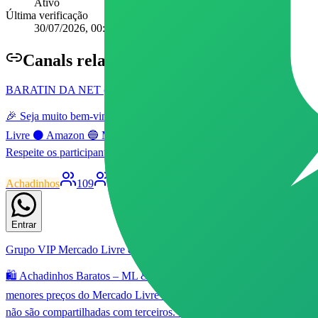
Ativo
Última verificação
30/07/2026, 00:56
Canal
s relacionados
BARATIN DA NET (ACHADINHOS) #001 (NOVO)
🎉 Seja muito bem-vindo ao grupo BARATIN da Net! 🛒🔥 Aqui você en
Livre ⚫ Amazon 🔵 Magazine Luiza 💥 Descontos incríveis 🎟️ Cupo
Respeite os participantes. BARATIN da Net – Quem entra, economiz
Achadinhos
109
Grupo
Livre
Patrocinado
179
51
Entrar
Grupo VIP Mercado Livre e Shopee
🛍️ Achadinhos Baratos – ML & Shopee 🛒✨ Bem-vindo(a) ao grupo do
menores preços do Mercado Livre e Shopee 🎯 Promoções atualizadas 
não são compartilhadas com terceiros. 🚫 A administração nunca fará c