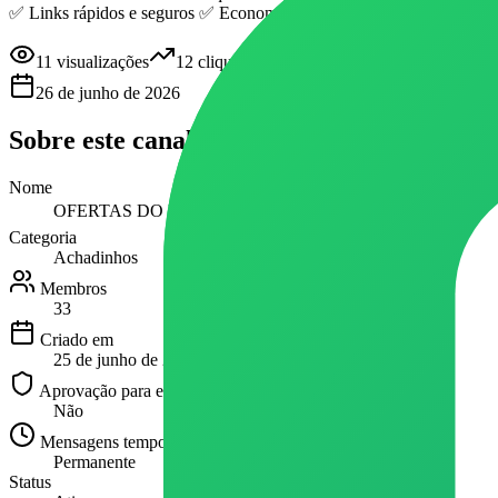
✅ Links rápidos e seguros ✅ Economia real para você comprar mais
11
visualizações
12
cliques
26 de junho de 2026
Sobre este
canal
Nome
OFERTAS DO DIA 📦🛒 #1 @oseuestoquista
Categoria
Achadinhos
Membros
33
Criado em
25 de junho de 2026
Aprovação para entrar
Não
Mensagens temporárias
Permanente
Status