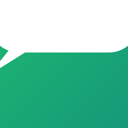
contra as melhores ofertas da internet, com promoções atualizadas t
ns de desconto ⚡ Ofertas relâmpago 💰 Achadinhos que valem a pena 
a! 💸
9
s melhores achadinhos da internet! Aqui você encontra: 🔥 Ofertas 
diariamente ⚠️ Avisos Importantes do Grupo 🚫 Não é permitido abord
ontato particular para vender produtos, oferecer investimentos, solici