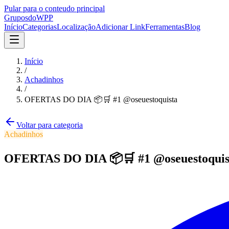
Pular para o conteudo principal
Grupos
doWPP
Início
Categorias
Localização
Adicionar Link
Ferramentas
Blog
Início
/
Achadinhos
/
OFERTAS DO DIA 📦🛒 #1 @oseuestoquista
Voltar para categoria
Achadinhos
OFERTAS DO DIA 📦🛒 #1 @oseuestoquis