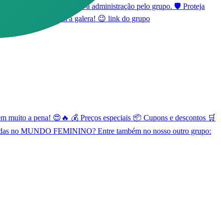
m caso de dúvida, consulte a administração pelo grupo. 🛡️ Proteja
seus achadinhos com a galera! 😉 link do grupo
ito a pena! 😍🔥 💰 Preços especiais 📦 Cupons e descontos 🛒
s focadas no MUNDO FEMININO? Entre também no nosso outro grupo: