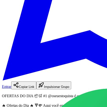
Entrar
Copiar Link
Impulsionar Grupo
OFERTAS DO DIA 📦🛒 #1 @oseuestoquista
é
um
canal
de WhatsA
🔥 Ofertas do Dia 🔥 🔻💸 Aqui você encontra as melhores promoções