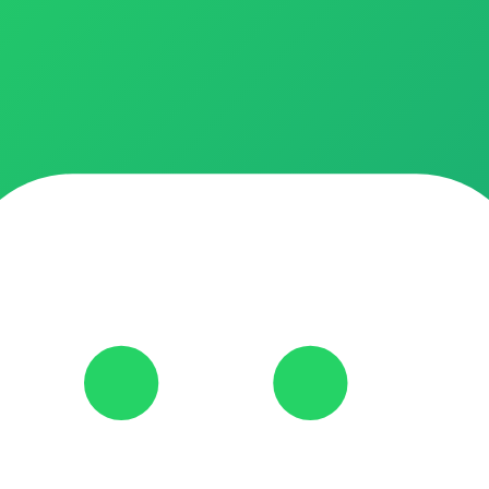
 pagando menos 📢 Entre, acompanhe as ofertas e não perca nenhuma o