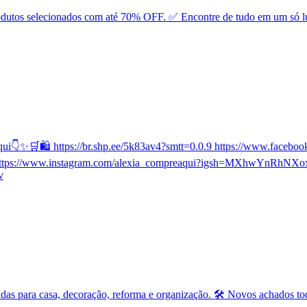
odutos selecionados com até 70% OFF. ✅ Encontre de tudo em um só l
aqui👇✨🛒🛍️ https://br.shp.ee/5k83av4?smtt=0.0.9 https://www.fac
d https://www.instagram.com/alexia_compreaqui?igsh=MXhwYnR
v
 para casa, decoração, reforma e organização. 🛠️ Novos achados tod