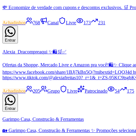
💸 Economize de verdade com cupons e descontos exclusivos. 🛒 Pr
Achadinhos
768
Canal
Livre
173
231
Entrar
Alexia_Dracompreaqui ✨🛍️🛒✅
Ofertas da Shoppe, Mercado Livre e Amazon pra você!🛍️✨ Clique 
https://www.facebook.com/share/1BJj7kBn5Q/?mibextid=LQQJ4
https://www.tiktok.com/@alexiafreitas10?_r=1&_t=ZS-95KC9tsgbK
Achadinhos
205
Grupo
Livre
Patrocinado
54
175
Entrar
Garimpo Casa, Construção & Ferramentas
🏡 Garimpo Casa, Construção & Ferramentas ✨ Promoções selecionadas