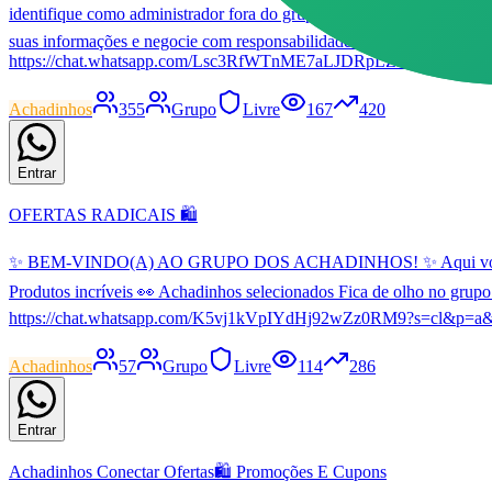
identifique como administrador fora do grupo, confirme a informação d
suas informações e negocie com responsabilidade. Fique de olho e n
https://chat.whatsapp.com/Lsc3RfWTnME7aLJDRpLZro?mode=gi_
Achadinhos
355
Grupo
Livre
167
420
Entrar
OFERTAS RADICAIS 🛍️
✨ BEM-VINDO(A) AO GRUPO DOS ACHADINHOS! ✨ Aqui você encontra
Produtos incríveis 👀 Achadinhos selecionados Fica de olho no g
https://chat.whatsapp.com/K5vj1kVpIYdHj92wZz0RM9?s=cl&p=a&
Achadinhos
57
Grupo
Livre
114
286
Entrar
Achadinhos Conectar Ofertas🛍 Promoções E Cupons