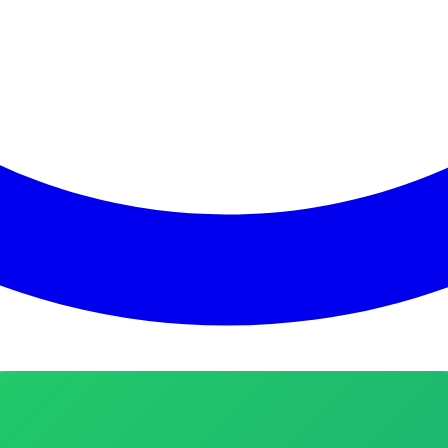
pp na categoria
Achadinhos
com 33 membros ativos
.
Este canal perm
, descontos relâmpago e achadinhos selecionados diariamente! ✅ Produ