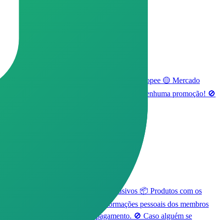
odos os dias das maiores lojas do Brasil: 🟠 Shopee 🟡 Mercado
 Ative as notificações do grupo e não perca nenhuma promoção! 🚫
relâmpago 💸 Cupons de desconto exclusivos 📦 Produtos com os
ar participantes no privado. 🚫 Informações pessoais dos membros
tar depósitos ou qualquer tipo de pagamento. 🚫 Caso alguém se