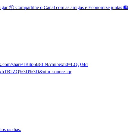
ugar 📦 Compartilhe o Canal com as amigas e Economize juntas 🛍
ebook.com/share/1B4p6fs8LN/?mibextid=LQQJ4d
hNXoxbTB2ZQ%3D%3D&utm_source=qr
os os dias.