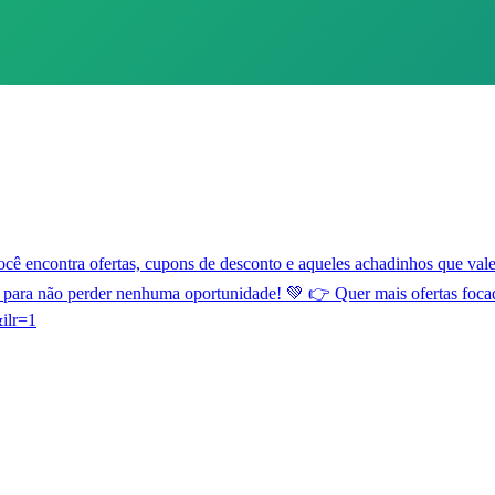
iretamente pelos canais oficiais. 🔐 Priorize sempre a sua segurança. E
ão perca nenhuma oportunidade de economizar! Compartilhe também os 
t
 ofertas, cupons de desconto e aqueles achadinhos que valem mu
rupo para não perder nenhuma oportunidade! 💚 👉 Quer mais oferta
ilr=1