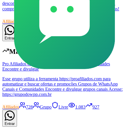
desconto e cupons ativos ✅ *Só entra ofertas de coisas que eu
compraria!*😉 Fique no grupo e aproveite os melhores achados!
Afiliados
86
Grupo
Livre
32
79
Entrar
Mais populares em
Afiliados
Pro Afiliados Grupos de WhatsApp Canais e Comunidades
Encontre e divulgue
Esse grupo utiliza a ferramenta https://proafiliados.com para
automatizar e buscar ofertas e promoções Grupos de WhatsApp
Canais e Comunidades Encontre e divulgue grupos canais Acesse:
https://grupodowpp.com.br
Afiliados
728
Grupo
Livre
1.083
927
Entrar