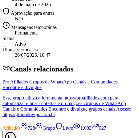
4 de maio de 2026
Aprovação para entrar
Não
Mensagens temporárias
Permanente
Status
Ativo
Última verificação
26/07/2026, 10:47
Canal
s relacionados
Pro Afiliados Grupos de WhatsApp Canais e Comunidades
Encontre e divulgue
Esse grupo utiliza a ferramenta https://proafiliados.com para
automatizar e buscar ofertas e promoções Grupos de WhatsApp
Canais e Comunidades Encontre e divulgue grupos canais Acesse:
https://grupodowpp.com.br
Afiliados
728
Grupo
Livre
1.083
927