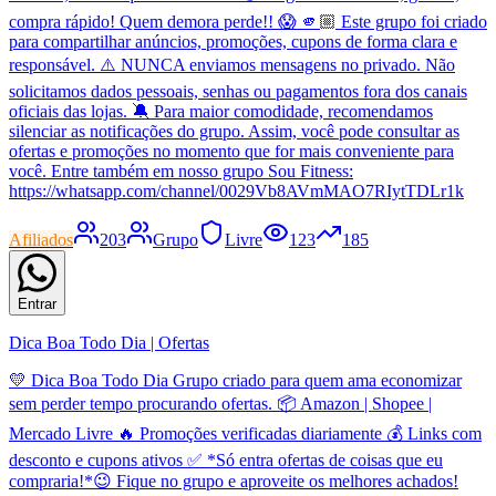
compra rápido! Quem demora perde!! 😱 🫵🏼 Este grupo foi criado
para compartilhar anúncios, promoções, cupons de forma clara e
responsável. ⚠️ NUNCA enviamos mensagens no privado. Não
solicitamos dados pessoais, senhas ou pagamentos fora dos canais
oficiais das lojas. 🔕 Para maior comodidade, recomendamos
silenciar as notificações do grupo. Assim, você pode consultar as
ofertas e promoções no momento que for mais conveniente para
você. Entre também em nosso grupo Sou Fitness:
https://whatsapp.com/channel/0029Vb8AVmMAO7RIytTDLr1k
Afiliados
203
Grupo
Livre
123
185
Entrar
Dica Boa Todo Dia | Ofertas
💛 Dica Boa Todo Dia Grupo criado para quem ama economizar
sem perder tempo procurando ofertas. 📦 Amazon | Shopee |
Mercado Livre 🔥 Promoções verificadas diariamente 💰 Links com
desconto e cupons ativos ✅ *Só entra ofertas de coisas que eu
compraria!*😉 Fique no grupo e aproveite os melhores achados!