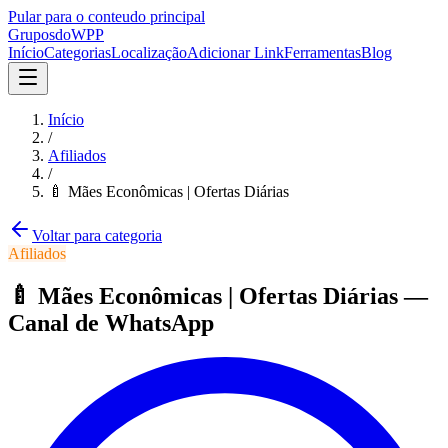
Pular para o conteudo principal
Grupos
doWPP
Início
Categorias
Localização
Adicionar Link
Ferramentas
Blog
Início
/
Afiliados
/
🍼 Mães Econômicas | Ofertas Diárias
Voltar para categoria
Afiliados
🍼 Mães Econômicas | Ofertas Diárias
—
Canal
de WhatsApp