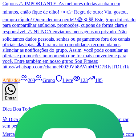
Cupons ⚠️ IMPORTANTE: As melhores ofertas acabam em
minutos, então fique de olho! 👀 👉 Regra de ouro: Viu, gostou,
compra rápido! Quem demora perde!! 😱 🫵🏼 Este grupo foi criado
para compartilhar anúncios, promoções, cupons de forma clara e
responsável. ⚠️ NUNCA enviamos mensagens no privado. Não
solicitamos dados pessoais, senhas ou pagamentos fora dos canais
oficiais das lojas. 🔕 Para maior comodidade, recomendamos
silenciar as notificações do grupo. Assim, você pode consultar as
ofertas e promoções no momento que for mais conveniente para
você. Entre também em nosso grupo Sou Fitness:
https://whatsapp.com/channel/0029Vb8AVmMAO7RIytTDLr1k
Afiliados
203
Grupo
Livre
123
185
Entrar
Dica Boa Todo Dia | Ofertas
💛 Dica Boa Todo Dia Grupo criado para quem ama economizar
sem perder tempo procurando ofertas. 📦 Amazon | Shopee |
Mercado Livre 🔥 Promoções verificadas diariamente 💰 Links com