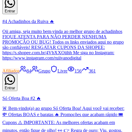
Entrar
#4 Achadinhos da Ruiva 🔥
Oii amiga, seja muito bem-vinda ao melhor grupo de achadinhos
FIQUE ATENTA PARA NÃO PERDER NENHUMA
PROMOÇÃO OU BUG! Todos os links enviados aqui no grupo
são confiáveis! RESGATAR CUPONS DA SHOPEE:
https://s.shopee.com.br/4VbXXOiihh Me siga no Instagram:
https://www.instagram.com/ruiivanodigital
Afiliados
84
Grupo
Livre
156
361
Entrar
Só Oferta Boa #2 🔥
🚨 Bem-vindo(a) ao grupo Só Oferta Boa! Aqui você vai receber:
💸 Ofertas BOAS e baratas 🔥 Promoções que acabam rápido 🎟️
Cupons ⚠️ IMPORTANTE: As melhores ofertas acabam em
minutos, então fique de olho! 👀 👉 Regra de ouro: Viu, gostou,