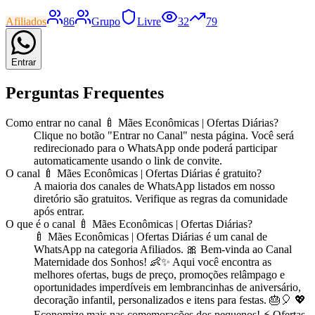
Afiliados
86
Grupo
Livre
32
79
Entrar
Perguntas Frequentes
Como entrar no
canal
🍼 Mães Econômicas | Ofertas Diárias
?
Clique no botão "Entrar no
Canal
" nesta página. Você será
redirecionado para o WhatsApp onde poderá participar
automaticamente usando o link de convite.
O
canal
🍼 Mães Econômicas | Ofertas Diárias
é gratuito?
A maioria dos
canal
es de WhatsApp listados em nosso
diretório são gratuitos. Verifique as regras da comunidade
após entrar.
O que é o
canal
🍼 Mães Econômicas | Ofertas Diárias
?
🍼 Mães Econômicas | Ofertas Diárias
é
um
canal
de
WhatsApp na categoria
Afiliados
.
🎀 Bem-vinda ao Canal
Maternidade dos Sonhos! 👶✨ Aqui você encontra as
melhores ofertas, bugs de preço, promoções relâmpago e
oportunidades imperdíveis em lembrancinhas de aniversário,
decoração infantil, personalizados e itens para festas. 🎂🎈 💖
Economize mais nas comemorações dos pequenos! ⚡ Ofertas