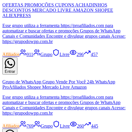
OFERTAS PROMOÇÕES CUPONS ACHADINHOS
DESCONTOS MERCADO LIVRE AMAZON SHOPEE
ALIEXPRESS
Esse grupo utiliza a ferramenta https://proafiliados.com para
automatizar e buscar ofertas e promoções Grupos de WhatsApp
Canais e Comunidades Encontre e divulgue grupos canais Acesse:
https://grupodowpp.com.br
Afiliados
911
Grupo
Livre
296
457
Entrar
Grupo de WhatsApp Grupo Vende Por Você 24h WhatsApp
ProAfiliados Shopee Mercado Livre Amazon
Esse grupo utiliza a ferramenta https://proafiliados.com para
automatizar e buscar ofertas e promoções Grupos de WhatsApp
Canais e Comunidades Encontre e divulgue grupos canais Acesse:
https://grupodowpp.com.br
Afiliados
769
Grupo
Livre
260
445