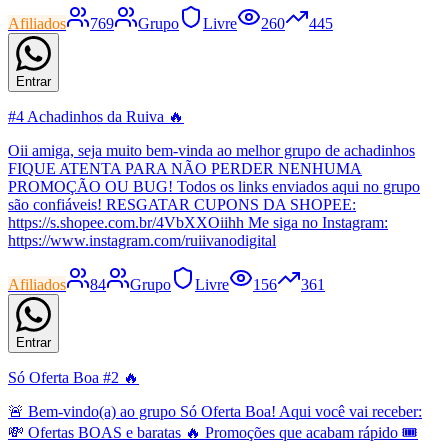
Afiliados
769
Grupo
Livre
260
445
Entrar
#4 Achadinhos da Ruiva 🔥
Oii amiga, seja muito bem-vinda ao melhor grupo de achadinhos
FIQUE ATENTA PARA NÃO PERDER NENHUMA
PROMOÇÃO OU BUG! Todos os links enviados aqui no grupo
são confiáveis! RESGATAR CUPONS DA SHOPEE:
https://s.shopee.com.br/4VbXXOiihh Me siga no Instagram:
https://www.instagram.com/ruiivanodigital
Afiliados
84
Grupo
Livre
156
361
Entrar
Só Oferta Boa #2 🔥
🚨 Bem-vindo(a) ao grupo Só Oferta Boa! Aqui você vai receber:
💸 Ofertas BOAS e baratas 🔥 Promoções que acabam rápido 🎟️