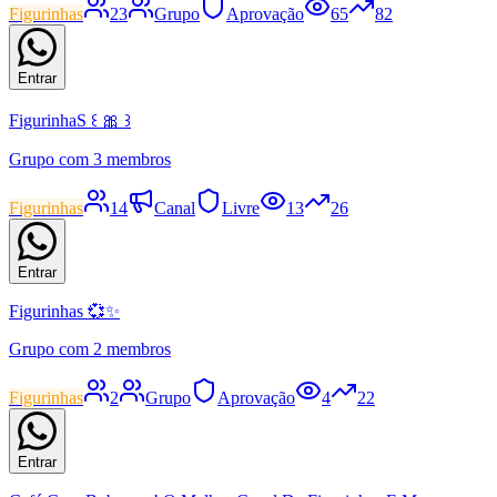
Figurinhas
23
Grupo
Aprovação
65
82
Entrar
FigurinhaS ꒰ 🎀 ꒱
Grupo com 3 membros
Figurinhas
14
Canal
Livre
13
26
Entrar
Figurinhas 💞✨
Grupo com 2 membros
Figurinhas
2
Grupo
Aprovação
4
22
Entrar