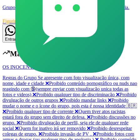
Grupo exclusivo para trocas de figurinhas. Proibido pornografia.
Figurinhas
31
Grupo
Aprovação
2
10
Entrar
Mais populares em
Figurinhas
OS INOCENTES #SQN 🔞😈
Regras do Grupo Se apresente com foto visualização única, com
nome, idade e cidade ❌Proibido conteúdo pornográfico ou nuds nao
reagindo com 🔞(sempre enviar com visualização unica todas as
fotos e videos) ❌Proibido qualquer tipo de discriminação ❌Proibido
divulgação de outros grupos ❌Proibido mandar links ❌Proibido
mudar o nome e o ícone do grupo, pois esta é nossa identidade 🇧🇷
❌Proibido qualquer tipo de corrente ❌Quem tiver atos racistas
estará fora do grupo sem direito de defesa. ❌Proibido discussões no
grupo. ❌Proibido divulgação de perfil, seja ele de qualquer rede
social ❌Quem for inativo irá ser removido ❌Proibido desrespeitar
colegas de grupo. ❌Proibido invasão de PV . ❌Proibido fotos com
armas e drogas (ou qualquer tipo de apologia ) ❌ Proibido conteúdo