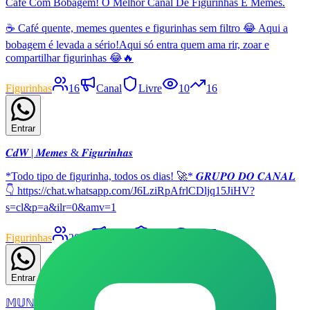
Café Com Bobagem! O Melhor Canal De Figurinhas E Memes.
☕ Café quente, memes quentes e figurinhas sem filtro 😂 Aqui a
bobagem é levada a sério!Aqui só entra quem ama rir, zoar e
compartilhar figurinhas 😂🔥
Figurinhas
16
Canal
Livre
10
16
Entrar
𝑪𝒅𝑾 | 𝑴𝒆𝒎𝒆𝒔 & 𝑭𝒊𝒈𝒖𝒓𝒊𝒏𝒉𝒂𝒔
*Todo tipo de figurinha, todos os dias! 🚀* 𝑮𝑹𝑼𝑷𝑶 𝑫𝑶 𝑪𝑨𝑵𝑨𝑳
👇 https://chat.whatsapp.com/J6LziRpAfrlCDljq15JiHV?
s=cl&p=a&ilr=0&amv=1
Figurinhas
2084
Canal
Livre
11
13
Entrar
𝕄𝕌ℕ𝔻𝕆 𝔻𝔸𝕊 𝔽𝕀𝔾𝕌ℝ𝕀ℕℍ𝔸𝕊