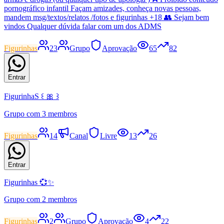
pornográfico infantil Façam amizades, conheça novas pessoas,
mandem msg/textos/relatos /fotos e figurinhas +18 👥 Sejam bem
vindos Qualquer dúvida falar com um dos ADMS
Figurinhas
23
Grupo
Aprovação
65
82
Entrar
FigurinhaS ꒰ 🎀 ꒱
Grupo com 3 membros
Figurinhas
14
Canal
Livre
13
26
Entrar
Figurinhas 💞✨
Grupo com 2 membros
Figurinhas
2
Grupo
Aprovação
4
22