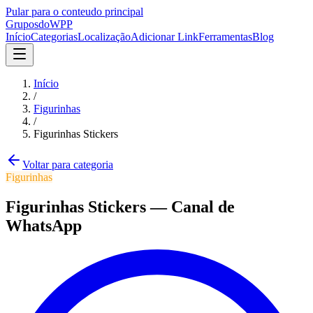
Pular para o conteudo principal
Grupos
doWPP
Início
Categorias
Localização
Adicionar Link
Ferramentas
Blog
Início
/
Figurinhas
/
Figurinhas Stickers
Voltar para categoria
Figurinhas
Figurinhas Stickers
—
Canal
de
WhatsApp