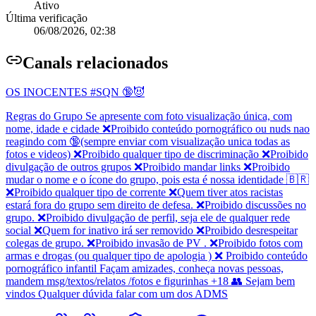
Ativo
Última verificação
06/08/2026, 02:38
Canal
s relacionados
OS INOCENTES #SQN 🔞😈
Regras do Grupo Se apresente com foto visualização única, com
nome, idade e cidade ❌Proibido conteúdo pornográfico ou nuds nao
reagindo com 🔞(sempre enviar com visualização unica todas as
fotos e videos) ❌Proibido qualquer tipo de discriminação ❌Proibido
divulgação de outros grupos ❌Proibido mandar links ❌Proibido
mudar o nome e o ícone do grupo, pois esta é nossa identidade 🇧🇷
❌Proibido qualquer tipo de corrente ❌Quem tiver atos racistas
estará fora do grupo sem direito de defesa. ❌Proibido discussões no
grupo. ❌Proibido divulgação de perfil, seja ele de qualquer rede
social ❌Quem for inativo irá ser removido ❌Proibido desrespeitar
colegas de grupo. ❌Proibido invasão de PV . ❌Proibido fotos com
armas e drogas (ou qualquer tipo de apologia ) ❌ Proibido conteúdo
pornográfico infantil Façam amizades, conheça novas pessoas,
mandem msg/textos/relatos /fotos e figurinhas +18 👥 Sejam bem
vindos Qualquer dúvida falar com um dos ADMS