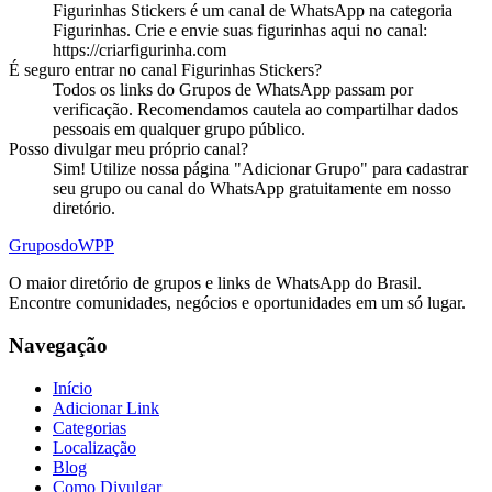
Figurinhas Stickers
é
um
canal
de WhatsApp na categoria
Figurinhas
.
Crie e envie suas figurinhas aqui no canal:
https://criarfigurinha.com
É seguro entrar no
canal
Figurinhas Stickers
?
Todos os links do Grupos de WhatsApp passam por
verificação. Recomendamos cautela ao compartilhar dados
pessoais em qualquer grupo público.
Posso divulgar meu próprio
canal
?
Sim! Utilize nossa página "Adicionar Grupo" para cadastrar
seu grupo ou canal do WhatsApp gratuitamente em nosso
diretório.
Grupos
doWPP
O maior diretório de grupos e links de WhatsApp do Brasil.
Encontre comunidades, negócios e oportunidades em um só lugar.
Navegação
Início
Adicionar Link
Categorias
Localização
Blog
Como Divulgar