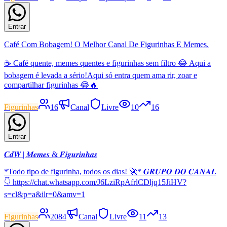
Entrar
Café Com Bobagem! O Melhor Canal De Figurinhas E Memes.
☕ Café quente, memes quentes e figurinhas sem filtro 😂 Aqui a
bobagem é levada a sério!Aqui só entra quem ama rir, zoar e
compartilhar figurinhas 😂🔥
Figurinhas
16
Canal
Livre
10
16
Entrar
𝑪𝒅𝑾 | 𝑴𝒆𝒎𝒆𝒔 & 𝑭𝒊𝒈𝒖𝒓𝒊𝒏𝒉𝒂𝒔
*Todo tipo de figurinha, todos os dias! 🚀* 𝑮𝑹𝑼𝑷𝑶 𝑫𝑶 𝑪𝑨𝑵𝑨𝑳
👇 https://chat.whatsapp.com/J6LziRpAfrlCDljq15JiHV?
s=cl&p=a&ilr=0&amv=1
Figurinhas
2084
Canal
Livre
11
13