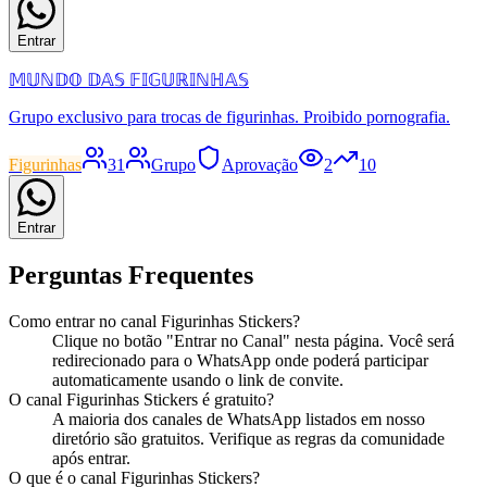
Entrar
𝕄𝕌ℕ𝔻𝕆 𝔻𝔸𝕊 𝔽𝕀𝔾𝕌ℝ𝕀ℕℍ𝔸𝕊
Grupo exclusivo para trocas de figurinhas. Proibido pornografia.
Figurinhas
31
Grupo
Aprovação
2
10
Entrar
Perguntas Frequentes
Como entrar no
canal
Figurinhas Stickers
?
Clique no botão "Entrar no
Canal
" nesta página. Você será
redirecionado para o WhatsApp onde poderá participar
automaticamente usando o link de convite.
O
canal
Figurinhas Stickers
é gratuito?
A maioria dos
canal
es de WhatsApp listados em nosso
diretório são gratuitos. Verifique as regras da comunidade
após entrar.
O que é o
canal
Figurinhas Stickers
?