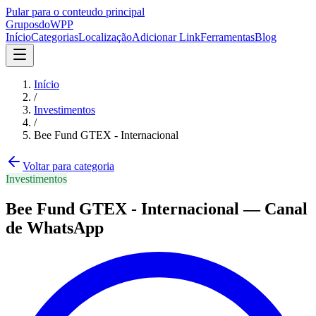
Pular para o conteudo principal
Grupos
doWPP
Início
Categorias
Localização
Adicionar Link
Ferramentas
Blog
Início
/
Investimentos
/
Bee Fund GTEX - Internacional
Voltar para categoria
Investimentos
Bee Fund GTEX - Internacional
—
Canal
de WhatsApp