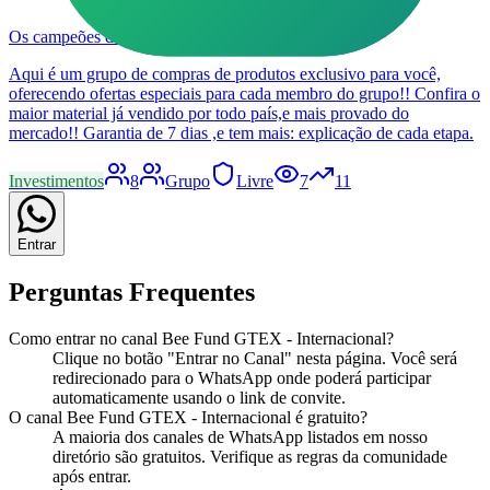
Os campeões de meta ✨
Aqui é um grupo de compras de produtos exclusivo para você,
oferecendo ofertas especiais para cada membro do grupo!! Confira o
maior material já vendido por todo país,e mais provado do
mercado!! Garantia de 7 dias ,e tem mais: explicação de cada etapa.
Investimentos
8
Grupo
Livre
7
11
Entrar
Perguntas Frequentes
Como entrar no
canal
Bee Fund GTEX - Internacional
?
Clique no botão "Entrar no
Canal
" nesta página. Você será
redirecionado para o WhatsApp onde poderá participar
automaticamente usando o link de convite.
O
canal
Bee Fund GTEX - Internacional
é gratuito?
A maioria dos
canal
es de WhatsApp listados em nosso
diretório são gratuitos. Verifique as regras da comunidade
após entrar.