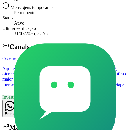
Mensagens temporárias
Permanente
Status
Ativo
Última verificação
31/07/2026, 22:55
Canal
s relacionados
Os campeões de meta ✨
Aqui é um grupo de compras de produtos exclusivo para você,
oferecendo ofertas especiais para cada membro do grupo!! Confira o
maior material já vendido por todo país,e mais provado do
mercado!! Garantia de 7 dias ,e tem mais: explicação de cada etapa.
Investimentos
8
Grupo
Livre
7
11
Entrar
Mais populares em
Investimentos