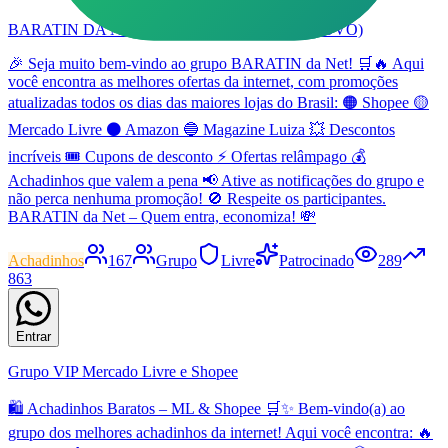
BARATIN DA NET (ACHADINHOS) #001 (NOVO)
🎉 Seja muito bem-vindo ao grupo BARATIN da Net! 🛒🔥 Aqui
você encontra as melhores ofertas da internet, com promoções
atualizadas todos os dias das maiores lojas do Brasil: 🟠 Shopee 🟡
Mercado Livre ⚫ Amazon 🔵 Magazine Luiza 💥 Descontos
incríveis 🎟️ Cupons de desconto ⚡ Ofertas relâmpago 💰
Achadinhos que valem a pena 📢 Ative as notificações do grupo e
não perca nenhuma promoção! 🚫 Respeite os participantes.
BARATIN da Net – Quem entra, economiza! 💸
Achadinhos
167
Grupo
Livre
Patrocinado
289
863
Entrar
Grupo VIP Mercado Livre e Shopee
🛍️ Achadinhos Baratos – ML & Shopee 🛒✨ Bem-vindo(a) ao
grupo dos melhores achadinhos da internet! Aqui você encontra: 🔥