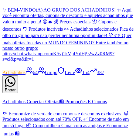
✨ BEM-VINDO(A) AO GRUPO DOS ACHADINHOS! ✨ Aqui
você encontra ofertas, cupons de desconto e aqueles achadinhos que
valem muito a pena! 😍🔥 💰 Preços especiais 📦 Cupons e
descontos 🛒 Produtos incríveis 👀 Achadinhos selecionados Fica de
olho no grupo para não perder nenhuma oportunidade! 💚 👉 Quer
mais ofertas focadas no MUNDO FEMININO? Entre também no
nosso outro grupo:
https://chat.whatsapp.com/K5vj1kVpIYdHj92wZz0RM9?
s=cl&p=a&ilr=1
Achadinhos
64
Grupo
Livre
154
387
Entrar
Achadinhos Conectar Ofertas🛍 Promoções E Cupons
💸 Economize de verdade com cupons e descontos exclusivos. 🛒
Produtos selecionados com até 70% OFF. ✅ Encontre de tudo em
um só lugar 📦 Compartilhe o Canal com as amigas e Economize
juntas 🛍