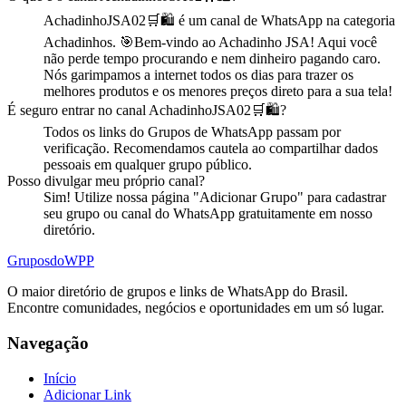
AchadinhoJSA02🛒🛍️
é
um
canal
de WhatsApp na categoria
Achadinhos
.
🎯Bem-vindo ao Achadinho JSA! Aqui você
não perde tempo procurando e nem dinheiro pagando caro.
Nós garimpamos a internet todos os dias para trazer os
melhores produtos e os menores preços direto para a sua tela!
É seguro entrar no
canal
AchadinhoJSA02🛒🛍️
?
Todos os links do Grupos de WhatsApp passam por
verificação. Recomendamos cautela ao compartilhar dados
pessoais em qualquer grupo público.
Posso divulgar meu próprio
canal
?
Sim! Utilize nossa página "Adicionar Grupo" para cadastrar
seu grupo ou canal do WhatsApp gratuitamente em nosso
diretório.
Grupos
doWPP
O maior diretório de grupos e links de WhatsApp do Brasil.
Encontre comunidades, negócios e oportunidades em um só lugar.
Navegação
Início
Adicionar Link