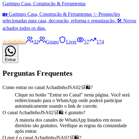
Garimpo Casa, Construção & Ferramentas
🏡 Garimpo Casa, Construção & Ferramentas ✨ Promoções
selecionadas para casa, decoração, reforma e organização. 🛠️ Novos
achados todos os dias.
Achadinhos
32
Grupo
Livre
57
174
Entrar
Perguntas Frequentes
Como entrar no
canal
AchadinhoJSA02🛒🛍️
?
Clique no botão "Entrar no
Canal
" nesta página. Você será
redirecionado para o WhatsApp onde poderá participar
automaticamente usando o link de convite.
O
canal
AchadinhoJSA02🛒🛍️
é gratuito?
A maioria dos
canal
es de WhatsApp listados em nosso
diretório são gratuitos. Verifique as regras da comunidade
após entrar.
O que é o
canal
AchadinhoJSA02🛒🛍️
?