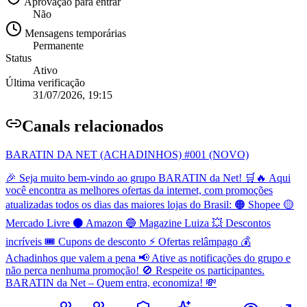
Aprovação para entrar
Não
Mensagens temporárias
Permanente
Status
Ativo
Última verificação
31/07/2026, 19:15
Canal
s relacionados
BARATIN DA NET (ACHADINHOS) #001 (NOVO)
🎉 Seja muito bem-vindo ao grupo BARATIN da Net! 🛒🔥 Aqui
você encontra as melhores ofertas da internet, com promoções
atualizadas todos os dias das maiores lojas do Brasil: 🟠 Shopee 🟡
Mercado Livre ⚫ Amazon 🔵 Magazine Luiza 💥 Descontos
incríveis 🎟️ Cupons de desconto ⚡ Ofertas relâmpago 💰
Achadinhos que valem a pena 📢 Ative as notificações do grupo e
não perca nenhuma promoção! 🚫 Respeite os participantes.
BARATIN da Net – Quem entra, economiza! 💸