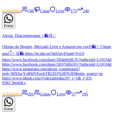
Achadinhos
746
Canal
Livre
175
240
Entrar
Alexia_Dracompreaqui ✨🛍️🛒✅
Ofertas da Shoppe, Mercado Livre e Amazon pra você!🛍️✨ Clique
aqui👇✨🛒🛍️ https://br.shp.ee/5k83av4?smtt=0.0.9
https://www.facebook.com/share/1B4p6fs8LN/?mibextid=LQQJ4d
https://www.facebook.com/share/1BJj7kBn5Q/?mibextid=LQQJ4d
https://www.instagram.com/alexia_compreaqui?
igsh=MXhwYnRhNXoxbTB2ZQ%3D%3D&utm_source=qr
https://www.tiktok.com/@alexiafreitas10?_r=1&_t=ZS-
95KC9tsgbKv
Achadinhos
201
Grupo
Livre
57
195
Entrar