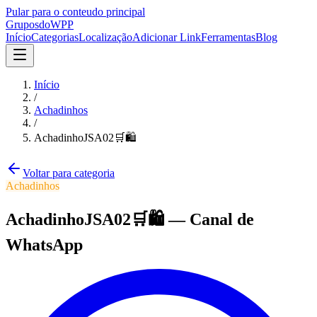
Pular para o conteudo principal
Grupos
doWPP
Início
Categorias
Localização
Adicionar Link
Ferramentas
Blog
Início
/
Achadinhos
/
AchadinhoJSA02🛒🛍️
Voltar para categoria
Achadinhos
AchadinhoJSA02🛒🛍️
—
Canal
de
WhatsApp