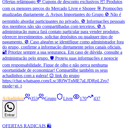
Ofertas relâmpago 💸 Cupons de desconto exclusivos 📦 Produtos
com os menores preços do Mercado Livre e Shopee 🎯 Promoções
atualizadas diariamente ⚠️ Avisos Importantes do Grupo 🚫 Não é
permitido abordar participantes no privado. 🚫 Informações pessoais
dos membros não são compartilhadas com terceiros. 🚫 A
administração nunca fará contato particular para vender produtos,
oferecer investimentos, solicitar depósitos ou qualquer tipo de
pagamento. 🚫 Caso alguém se identifique como administrador fora
do grupo, confirme a informação diretamente pelos canais oficiais.
🔐 Priorize sempre a sua segurança. Em caso de dúvida, consulte a
administração pelo grupo. 🛡️ Proteja suas informações e negocie
com responsabilidade. Fique de olho e não perca nenhuma
oportunidade de economizar! Compartilhe também os seus
achadinhos com a galera! 😉 link do grupo
https://chat.whatsapp.com/Lsc3RfWTnME7aLJDRpLZro?
mode=gi_t
Achadinhos
353
Grupo
Livre
170
437
Entrar
OFERTAS RADICAIS 🛍️