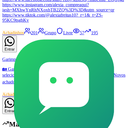
https://www.instagram.com/alexia_compreaqui?
igsh=MXhwYnRhNXoxbTB2ZQ%3D%3D&utm_source=qr
https://www.tiktok.com/@alexiafreitas10?_r=1&_t=ZS-
95KC9tsgbKv
Achadinhos
201
Grupo
Livre
57
195
Entrar
Garimpo Casa, Construção & Ferramentas
🏡 Garimpo Casa, Construção & Ferramentas ✨ Promoções
selecionadas para casa, decoração, reforma e organização. 🛠️ Novos
achados todos os dias.
Achadinhos
32
Grupo
Livre
57
174
Entrar
Mais populares em
Achadinhos