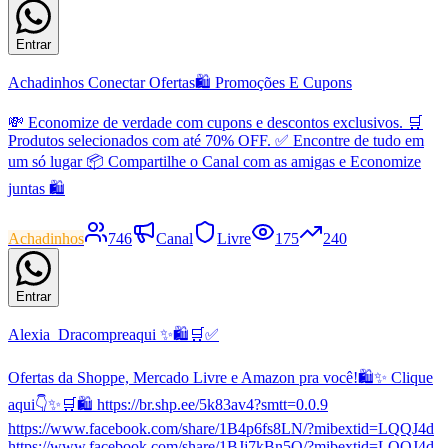
Entrar
Achadinhos Conectar Ofertas🛍 Promoções E Cupons
💸 Economize de verdade com cupons e descontos exclusivos. 🛒
Produtos selecionados com até 70% OFF. ✅ Encontre de tudo em
um só lugar 📦 Compartilhe o Canal com as amigas e Economize
juntas 🛍
Achadinhos
746
Canal
Livre
175
240
Entrar
Alexia_Dracompreaqui ✨🛍️🛒✅
Ofertas da Shoppe, Mercado Livre e Amazon pra você!🛍️✨ Clique
aqui👇✨🛒🛍️ https://br.shp.ee/5k83av4?smtt=0.0.9
https://www.facebook.com/share/1B4p6fs8LN/?mibextid=LQQJ4d
https://www.facebook.com/share/1BJj7kBn5Q/?mibextid=LQQJ4d