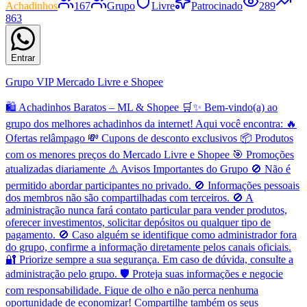
Achadinhos
167
Grupo
Livre
Patrocinado
289
863
Entrar
Grupo VIP Mercado Livre e Shopee
🛍️ Achadinhos Baratos – ML & Shopee 🛒✨ Bem-vindo(a) ao
grupo dos melhores achadinhos da internet! Aqui você encontra: 🔥
Ofertas relâmpago 💸 Cupons de desconto exclusivos 📦 Produtos
com os menores preços do Mercado Livre e Shopee 🎯 Promoções
atualizadas diariamente ⚠️ Avisos Importantes do Grupo 🚫 Não é
permitido abordar participantes no privado. 🚫 Informações pessoais
dos membros não são compartilhadas com terceiros. 🚫 A
administração nunca fará contato particular para vender produtos,
oferecer investimentos, solicitar depósitos ou qualquer tipo de
pagamento. 🚫 Caso alguém se identifique como administrador fora
do grupo, confirme a informação diretamente pelos canais oficiais.
🔐 Priorize sempre a sua segurança. Em caso de dúvida, consulte a
administração pelo grupo. 🛡️ Proteja suas informações e negocie
com responsabilidade. Fique de olho e não perca nenhuma
oportunidade de economizar! Compartilhe também os seus