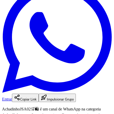
Entrar
Copiar Link
Impulsionar Grupo
AchadinhoJSA02🛒🛍️
é
um
canal
de WhatsApp na categoria